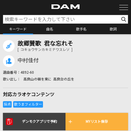
キーワード
曲名
歌手名
歌詞
故郷賛歌 君な忘れそ
カラオケ検索
[ コキョウサンカキミナワスレソ ]
中村佳付
カラオケ店舗検索
選曲番号：
4892-60
高良山の嶺を東に 高良台の丘を
カラオケリクエスト
対応カラオケコンテンツ
全国りれき
リアルタイムで歌われている曲の一覧
デンモクアプリで予約
MYリスト保存