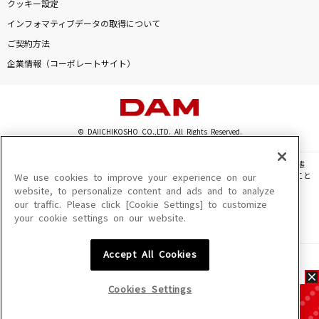
クッキー設定
インフォマティブデータの取得について
ご契約方法
企業情報（コーポレートサイト）
© DAIICHIKOSHO CO.,LTD. All Rights Reserved.
このサイトに掲載されている一切の文章・画像・写真・動画・音声等を、手段や形態
を問わず、著作権法の定める範囲を超えて無断で複製、転載、ファイル化などすること
We use cookies to improve your experience on our
を禁じます。
website, to personalize content and ads and to analyze
our traffic. Please click [Cookie Settings] to customize
楽曲及びコンテンツは、機種によりご利用いただけない場合があります。
your cookie settings on our website.
楽曲及びコンテンツの配信日、配信内容が変更になる場合があります。
楽曲によりMYリスト保存ができない場合があります。
Accept All Cookies
JASRAC許諾番号
6602250213Y31015 6602250112Y38026 6602250240Y31015
6602250241Y45122
Cookies Settings
NexTone許諾番号
ID000002945 ID000002947 ID000002937 ID000002938