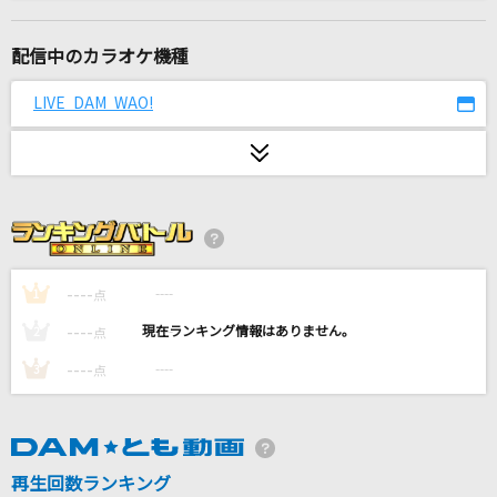
ProPose
Mrs. GREEN APPLE
配信中のカラオケ機種
マル・マル・モリ・モリ!
LIVE DAM WAO!
薫と友樹、たまにムック。
SOULSOUP
Official髭男dism
ファタール
GEMN
----
----
1
点
----
----
2
点
奏(かなで)
----
----
3
点
スキマスイッチ
[生音]抱いて…
松田聖子
再生回数ランキング