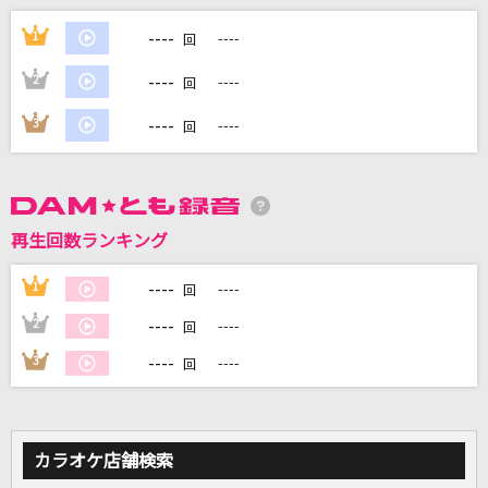
初恋サイダー
----
1
----
回
Buono!
----
2
----
回
[生音]Everything
----
3
----
回
Misia
[生音]雨
森高千里
再生回数ランキング
イマジナリーリロード
----
1
----
回
じん
----
2
----
回
もっと見る
----
3
----
回
DAMの新曲・ランキングなど
カラオケ最新情報をチェック！
カラオケ店舗検索