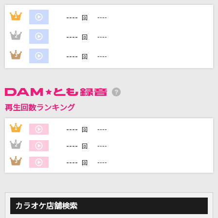
DAYS of DASH
----
1
----
回
鈴木このみ
----
2
----
回
フレンズ
----
3
----
回
レベッカ
[生音]ニューヨーク物語り
山川豊
再生回数ランキング
[オリカラ]虹
----
1
----
回
福山雅治
----
2
----
回
もっと見る
----
3
----
回
DAMの新曲・ランキングなど
カラオケ最新情報をチェック！
カラオケ店舗検索