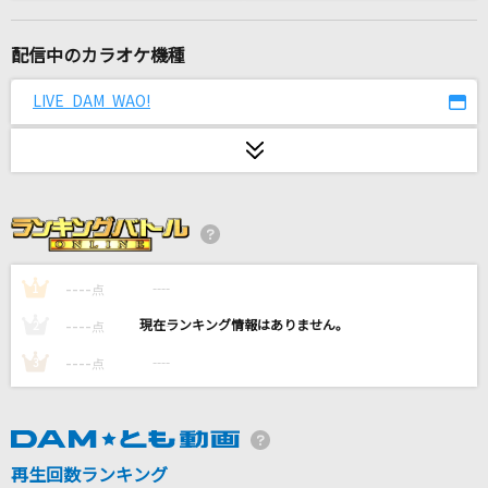
アイドルライフスターターパック
iLiFE!
配信中のカラオケ機種
[生音]炎
LIVE DAM WAO!
LiSA
ほんまやで☆なんでやねん☆しらんけど
モナキ
コイスルオトメ
いきものがかり
----
----
1
点
----
----
2
点
真剣SUNSHINE
----
----
3
点
Hey! Say! JUMP
[生音]プロローグ
Uru
再生回数ランキング