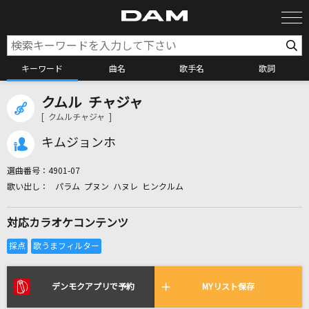
キーワード
曲名
歌手名
歌詞
クムル チャジャ
カラオケ検索
[ クムルチャジャ ]
キムジョンホ
カラオケ店舗検索
選曲番号：
4901-07
パラム プヌン ハヌレ ヒンクルム
カラオケリクエスト
対応カラオケコンテンツ
全国りれき
リアルタイムで歌われている曲の一覧
デンモクアプリで予約
MYリスト保存