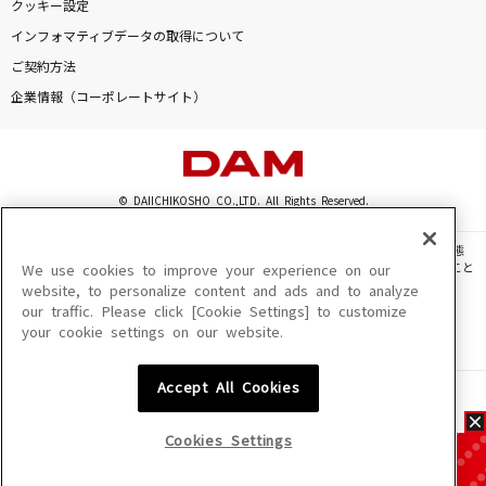
クッキー設定
インフォマティブデータの取得について
ご契約方法
企業情報（コーポレートサイト）
© DAIICHIKOSHO CO.,LTD. All Rights Reserved.
このサイトに掲載されている一切の文章・画像・写真・動画・音声等を、手段や形態
を問わず、著作権法の定める範囲を超えて無断で複製、転載、ファイル化などすること
We use cookies to improve your experience on our
を禁じます。
website, to personalize content and ads and to analyze
our traffic. Please click [Cookie Settings] to customize
楽曲及びコンテンツは、機種によりご利用いただけない場合があります。
your cookie settings on our website.
楽曲及びコンテンツの配信日、配信内容が変更になる場合があります。
楽曲によりMYリスト保存ができない場合があります。
Accept All Cookies
JASRAC許諾番号
6602250213Y31015 6602250112Y38026 6602250240Y31015
6602250241Y45122
Cookies Settings
NexTone許諾番号
ID000002945 ID000002947 ID000002937 ID000002938