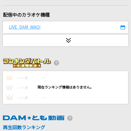
恋
back number
配信中のカラオケ機種
ロシアン・ハスキー
LIVE DAM WAO!
THEE MICHELLE GUN ELEPHANT
日常
乃木坂46
[良音]ロマンス
PENICILLIN
----
----
1
点
----
----
2
点
ええじゃないか
----
----
3
点
WEST.
State of mind
倉木麻衣
再生回数ランキング