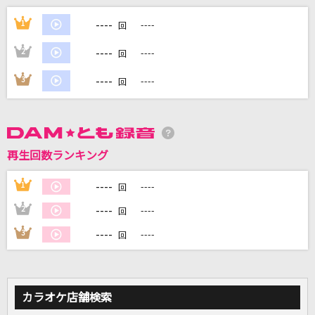
服を着て、恋したい
----
1
----
回
いぎなり東北産
----
2
----
回
マーブル
----
3
----
回
KANA-BOON
世界が終るまでは…
WANDS
再生回数ランキング
ハナミズキ
----
1
----
回
一青 窈
----
2
----
回
もっと見る
----
3
----
回
DAMの新曲・ランキングなど
カラオケ最新情報をチェック！
カラオケ店舗検索