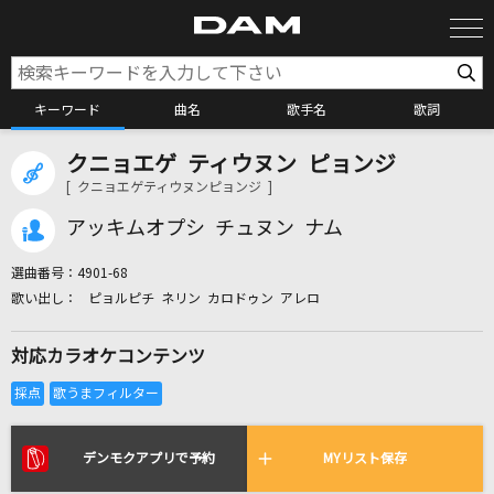
キーワード
曲名
歌手名
歌詞
クニョエゲ ティウヌン ピョンジ
カラオケ検索
[ クニョエゲティウヌンピョンジ ]
アッキムオプシ チュヌン ナム
カラオケ店舗検索
選曲番号：
4901-68
ピョルピチ ネリン カロドゥン アレロ
カラオケリクエスト
対応カラオケコンテンツ
全国りれき
リアルタイムで歌われている曲の一覧
デンモクアプリで予約
MYリスト保存