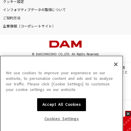
クッキー設定
インフォマティブデータの取得について
ご契約方法
企業情報（コーポレートサイト）
© DAIICHIKOSHO CO.,LTD. All Rights Reserved.
このサイトに掲載されている一切の文章・画像・写真・動画・音声等を、手段や形態
を問わず、著作権法の定める範囲を超えて無断で複製、転載、ファイル化などすること
We use cookies to improve your experience on our
を禁じます。
website, to personalize content and ads and to analyze
our traffic. Please click [Cookie Settings] to customize
楽曲及びコンテンツは、機種によりご利用いただけない場合があります。
your cookie settings on our website.
楽曲及びコンテンツの配信日、配信内容が変更になる場合があります。
楽曲によりMYリスト保存ができない場合があります。
Accept All Cookies
JASRAC許諾番号
6602250213Y31015 6602250112Y38026 6602250240Y31015
6602250241Y45122
Cookies Settings
NexTone許諾番号
ID000002945 ID000002947 ID000002937 ID000002938