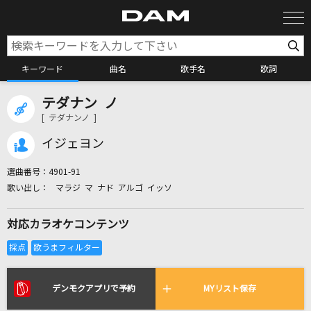
キーワード
曲名
歌手名
歌詞
テダナン ノ
カラオケ検索
[ テダナンノ ]
イジェヨン
カラオケ店舗検索
選曲番号：
4901-91
マラジ マ ナド アルゴ イッソ
カラオケリクエスト
対応カラオケコンテンツ
全国りれき
リアルタイムで歌われている曲の一覧
デンモクアプリで予約
MYリスト保存