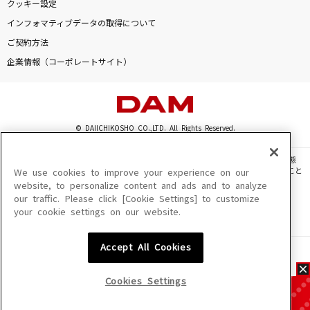
クッキー設定
インフォマティブデータの取得について
ご契約方法
企業情報（コーポレートサイト）
© DAIICHIKOSHO CO.,LTD. All Rights Reserved.
このサイトに掲載されている一切の文章・画像・写真・動画・音声等を、手段や形態
を問わず、著作権法の定める範囲を超えて無断で複製、転載、ファイル化などすること
We use cookies to improve your experience on our
を禁じます。
website, to personalize content and ads and to analyze
our traffic. Please click [Cookie Settings] to customize
楽曲及びコンテンツは、機種によりご利用いただけない場合があります。
your cookie settings on our website.
楽曲及びコンテンツの配信日、配信内容が変更になる場合があります。
楽曲によりMYリスト保存ができない場合があります。
Accept All Cookies
JASRAC許諾番号
6602250213Y31015 6602250112Y38026 6602250240Y31015
6602250241Y45122
Cookies Settings
NexTone許諾番号
ID000002945 ID000002947 ID000002937 ID000002938