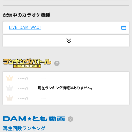
心よ原始に戻れ
高橋洋子
配信中のカラオケ機種
[生音]カシスオレンジ
LIVE DAM WAO!
Laughing Hick
旅路
berry meet
設定温度
乃木坂46
----
----
1
点
----
----
2
点
うやむや
----
----
3
点
SixTONES
世界が終るまでは…
WANDS
再生回数ランキング