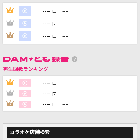
酒未練
----
1
----
回
大川栄策
----
2
----
回
Never Grow Up
----
3
----
回
ちゃんみな
睡蓮花
湘南乃風
再生回数ランキング
男鹿半島
----
1
----
回
水森かおり
----
2
----
回
もっと見る
----
3
----
回
DAMの新曲・ランキングなど
カラオケ最新情報をチェック！
カラオケ店舗検索