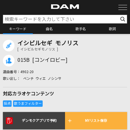
キーワード
曲名
歌手名
歌詞
イシビルセギ モノリス
カラオケ検索
[ イシビルセギモノリス ]
015B [コンイロビー]
カラオケ店舗検索
選曲番号：
4902-20
ベンチ ウィエ ノシンサ
カラオケリクエスト
対応カラオケコンテンツ
全国りれき
リアルタイムで歌われている曲の一覧
デンモクアプリで予約
MYリスト保存