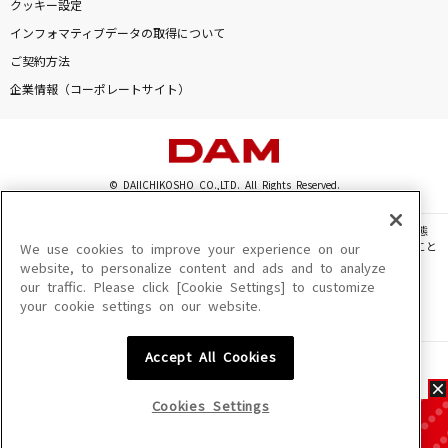
クッキー設定
インフォマティブデータの取得について
ご契約方法
企業情報（コーポレートサイト）
© DAIICHIKOSHO CO.,LTD. All Rights Reserved.
このサイトに掲載されている一切の文章・画像・写真・動画・音声等を、手段や形態
を問わず、著作権法の定める範囲を超えて無断で複製、転載、ファイル化などすること
We use cookies to improve your experience on our
を禁じます。
website, to personalize content and ads and to analyze
our traffic. Please click [Cookie Settings] to customize
楽曲及びコンテンツは、機種によりご利用いただけない場合があります。
your cookie settings on our website.
楽曲及びコンテンツの配信日、配信内容が変更になる場合があります。
楽曲によりMYリスト保存ができない場合があります。
Accept All Cookies
JASRAC許諾番号
6602250213Y31015 6602250112Y38026 6602250240Y31015
6602250241Y45122
Cookies Settings
NexTone許諾番号
ID000002945 ID000002947 ID000002937 ID000002938