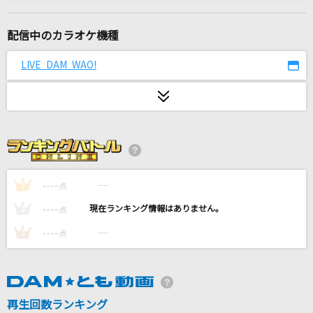
[生音]アイノカタチ feat.HIDE(GReeeeN)
Misia
配信中のカラオケ機種
恋愛裁判
LIVE DAM WAO!
40mP feat.初音ミク
Sweet Planet
岡田有希子
君が代
国歌
----
----
1
点
----
----
2
点
メランコリーキッチン
----
----
3
点
米津玄師
Give a reason
林原めぐみ
再生回数ランキング