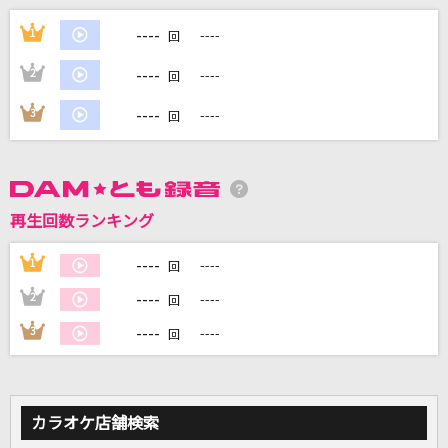
ぬくもり
----
1
----
回
川崎鷹也
----
2
----
回
[生音]Sign
----
3
----
回
Mr.Children
ガンバッテンダー
iLiFE!
再生回数ランキング
[オリカラ]色は匂へど 散りぬるを
----
1
----
回
幽閉サテライト
----
2
----
回
もっと見る
----
3
----
回
DAMの新曲・ランキングなど
カラオケ最新情報をチェック！
カラオケ店舗検索