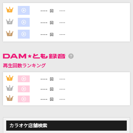
紅葉愛唄
----
1
----
回
GARNiDELiA
----
2
----
回
メランコリーキッチン
----
3
----
回
米津玄師
今さらカッコつけてられねえ
MATSURI
再生回数ランキング
[生音]RAGE OF DUST
----
1
----
回
SPYAIR
----
2
----
回
もっと見る
----
3
----
回
DAMの新曲・ランキングなど
カラオケ最新情報をチェック！
カラオケ店舗検索