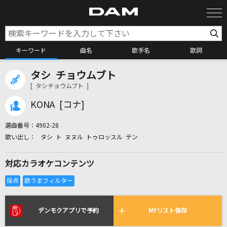
キーワード
曲名
歌手名
歌詞
タシ チョウムブト
カラオケ検索
[ タシチョウムブト ]
KONA [コナ]
カラオケ店舗検索
選曲番号：
4902-28
タシ ト ヌヌル トゥロッスル テン
カラオケリクエスト
対応カラオケコンテンツ
全国りれき
リアルタイムで歌われている曲の一覧
デンモクアプリで予約
MYリスト保存