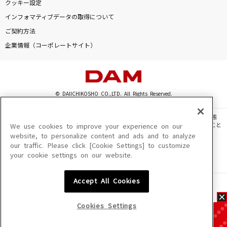
クッキー設定
インフォマティブデータの取得について
ご契約方法
企業情報（コーポレートサイト）
© DAIICHIKOSHO CO.,LTD. All Rights Reserved.
このサイトに掲載されている一切の文章・画像・写真・動画・音声等を、手段や形態
を問わず、著作権法の定める範囲を超えて無断で複製、転載、ファイル化などすること
We use cookies to improve your experience on our
を禁じます。
website, to personalize content and ads and to analyze
our traffic. Please click [Cookie Settings] to customize
楽曲及びコンテンツは、機種によりご利用いただけない場合があります。
your cookie settings on our website.
楽曲及びコンテンツの配信日、配信内容が変更になる場合があります。
楽曲によりMYリスト保存ができない場合があります。
Accept All Cookies
JASRAC許諾番号
6602250213Y31015 6602250112Y38026 6602250240Y31015
6602250241Y45122
Cookies Settings
NexTone許諾番号
ID000002945 ID000002947 ID000002937 ID000002938