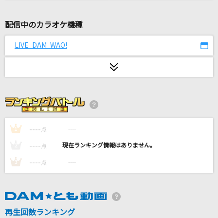
海の幽霊(ビデオクリップバージョン)
米津玄師
配信中のカラオケ機種
シャルル
LIVE DAM WAO!
バルーン
Only You 君と夏の日を
TUBE(チューブ)
Grow Slowly
井口裕香
----
----
1
点
----
----
2
点
アンマー
----
----
3
点
かりゆし58
[生音]SAKURA
いきものがかり
再生回数ランキング