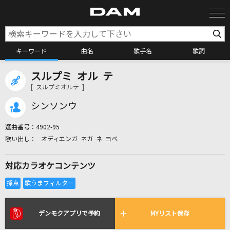
キーワード
曲名
歌手名
歌詞
スルプミ オル テ
カラオケ検索
[ スルプミオルテ ]
シンソンウ
カラオケ店舗検索
選曲番号：
4902-95
オディエンガ ネガ ネ ヨペ
カラオケリクエスト
対応カラオケコンテンツ
全国りれき
リアルタイムで歌われている曲の一覧
デンモクアプリで予約
MYリスト保存