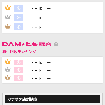
[生音]チェリー
----
1
----
回
スピッツ
----
2
----
回
1986年のマリリン
----
3
----
回
本田美奈子
愛をこめて花束を
Superfly
再生回数ランキング
[オリカラ]世界が終るまでは… 1994/6/22渋谷
公会堂
----
1
----
回
WANDS
----
2
----
回
----
3
----
もっと見る
回
DAMの新曲・ランキングなど
カラオケ最新情報をチェック！
カラオケ店舗検索