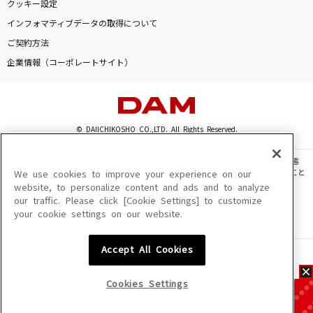
クッキー設定
インフォマティブデータの取得について
ご契約方法
企業情報（コーポレートサイト）
© DAIICHIKOSHO CO.,LTD. All Rights Reserved.
このサイトに掲載されている一切の文章・画像・写真・動画・音声等を、手段や形態
を問わず、著作権法の定める範囲を超えて無断で複製、転載、ファイル化などすること
We use cookies to improve your experience on our
を禁じます。
website, to personalize content and ads and to analyze
our traffic. Please click [Cookie Settings] to customize
楽曲及びコンテンツは、機種によりご利用いただけない場合があります。
your cookie settings on our website.
楽曲及びコンテンツの配信日、配信内容が変更になる場合があります。
楽曲によりMYリスト保存ができない場合があります。
Accept All Cookies
JASRAC許諾番号
6602250213Y31015 6602250112Y38026 6602250240Y31015
6602250241Y45122
Cookies Settings
NexTone許諾番号
ID000002945 ID000002947 ID000002937 ID000002938