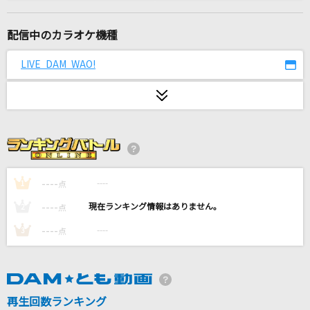
[生音]ツキミソウ
Novelbright
配信中のカラオケ機種
departure!
LIVE DAM WAO!
小野正利
[生音]STARS
中島美嘉
にじのむこうに
速水けんたろう・茂森あゆみ
----
----
1
点
----
----
2
点
[生音]シルエット
----
----
3
点
KANA-BOON
[生音]ORION
中島美嘉
再生回数ランキング