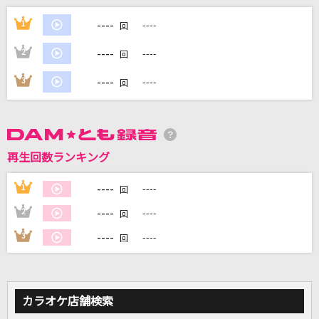
[生音]マリーゴールド
----
1
----
回
あいみょん
----
2
----
回
[生音]桜
----
3
----
回
コブクロ
[生音]さよならエレジー
菅田将暉
再生回数ランキング
INNOCENCE
----
1
----
回
藍井エイル
----
2
----
回
もっと見る
----
3
----
回
DAMの新曲・ランキングなど
カラオケ最新情報をチェック！
カラオケ店舗検索