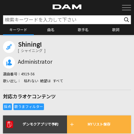
キーワード
曲名
歌手名
歌詞
Shining!
カラオケ検索
[ シャイニング ]
Administrator
カラオケ店舗検索
選曲番号：
4919-56
枯れない 絶望は すべて
カラオケリクエスト
対応カラオケコンテンツ
全国りれき
リアルタイムで歌われている曲の一覧
デンモクアプリで予約
MYリスト保存