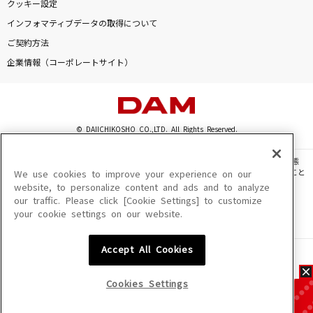
クッキー設定
インフォマティブデータの取得について
ご契約方法
企業情報（コーポレートサイト）
© DAIICHIKOSHO CO.,LTD. All Rights Reserved.
このサイトに掲載されている一切の文章・画像・写真・動画・音声等を、手段や形態
を問わず、著作権法の定める範囲を超えて無断で複製、転載、ファイル化などすること
We use cookies to improve your experience on our
を禁じます。
website, to personalize content and ads and to analyze
our traffic. Please click [Cookie Settings] to customize
楽曲及びコンテンツは、機種によりご利用いただけない場合があります。
your cookie settings on our website.
楽曲及びコンテンツの配信日、配信内容が変更になる場合があります。
楽曲によりMYリスト保存ができない場合があります。
Accept All Cookies
JASRAC許諾番号
6602250213Y31015 6602250112Y38026 6602250240Y31015
6602250241Y45122
Cookies Settings
NexTone許諾番号
ID000002945 ID000002947 ID000002937 ID000002938