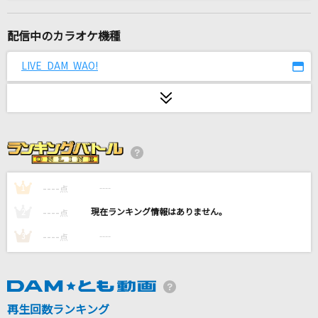
情熱
WEST.
配信中のカラオケ機種
[生音]季節の中で
LIVE DAM WAO!
松山千春
あの子コンプレックス
＝LOVE
僕らの音
Mr.Children
----
----
1
点
----
----
2
点
M八七(ビデオクリップバージョン)
----
----
3
点
米津玄師
[生音]恋
back number
再生回数ランキング