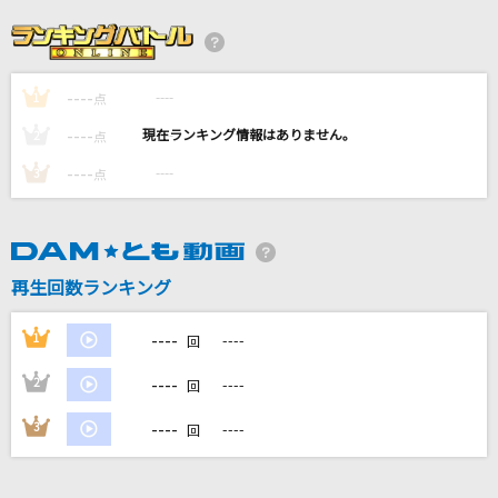
形
ずっと真夜中でいいのに。
----
----
1
花束
点
back number
----
----
2
点
----
----
3
点
謝肉祭
山口百恵
[オリカラ]色は匂へど 散りぬるを
再生回数ランキング
幽閉サテライト
----
1
----
回
もっと見る
----
2
----
回
DAMの新曲・ランキングなど
----
3
----
回
カラオケ最新情報をチェック！