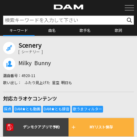
キーワード
曲名
歌手名
歌詞
Scenery
カラオケ検索
[ シーナリー ]
Milky Bunny
カラオケ店舗検索
選曲番号：
4920-11
ふたり見上げた 星空 明日も
カラオケリクエスト
対応カラオケコンテンツ
全国りれき
リアルタイムで歌われている曲の一覧
デンモクアプリで予約
MYリスト保存