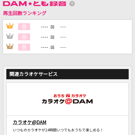
再生回数ランキング
DAMに会員登録・ログインして
カラオケをもっと楽しもう！
----
1
----
回
----
2
----
回
----
3
----
回
自宅でカラオケ歌い放題！
家族や友達と一緒に！練習にも！
関連カラオケサービス
カラオケ@DAM
いつものカラオケが24時間いつでもおうちで楽しめる！