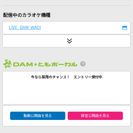
回レ!雪月花
歌組雪月花 夜々(原田ひとみ)・いろり(茅野愛衣)・小紫(小倉唯)
配信中のカラオケ機種
こいのうた
LIVE DAM WAO!
GO!GO!7188
オーバーライド
吉田夜世
2026年8月度
[生音]炎
今なら採用のチャンス！ エントリー受付中
LiSA
嵐の金曜日
ハウンド・ドッグ
DAM★ともボーカルエントリーランキング
タッチ
動画公開曲を見る
録音公開曲を見る
岩崎良美