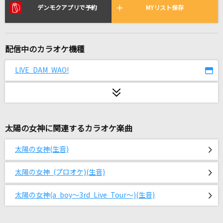
Letters
デンモクアプリで予約
MYリスト保存
宇多田ヒカル
ノーダウト
配信中のカラオケ機種
Official髭男dism
LIVE DAM WAO!
[生音]カブトムシ
aiko
D.T.F
太陽の女神に関連するカラオケ楽曲
NEWS
太陽の女神(生音)
RESISTANCE
中島美嘉
太陽の女神 (プロオケ)(生音)
エルフ
太陽の女神(a boy～3rd Live Tour～)(生音)
Ado