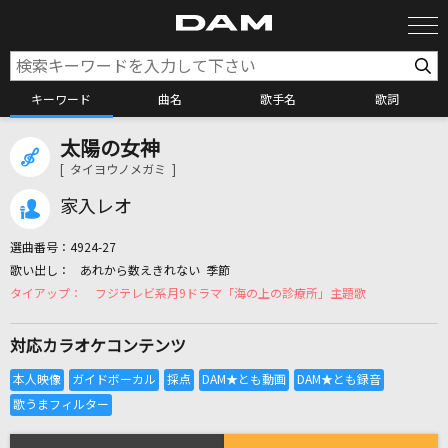
キーワード
曲名
歌手名
歌詞
太陽の女神
カラオケ検索
[ タイヨウノメガミ ]
家入レオ
カラオケ店舗検索
選曲番号：
4924-27
あれから数えきれない 季節
カラオケリクエスト
フジテレビ系月9ドラマ「海の上の診療所」主題歌
対応カラオケコンテンツ
全国りれき
リアルタイムで歌われている曲の一覧