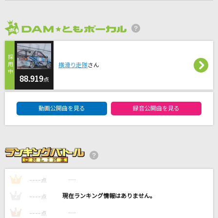
[生音]小さな恋のうた
MONGOL800
2026年8月度
[生音]ヒッチコック
ヨルシカ
横滑り走隊
さん
88.919
点
劇薬中毒
＝LOVE
DAM★ともボーカルエントリーランキング
動画公開曲を見る
録音公開曲を見る
本当はね、
ヤングスキニー
もっと見る
----
----
1
点
DAMの新曲・ランキングなど
カラオケ最新情報をチェック！
----
----
2
点
----
----
3
点