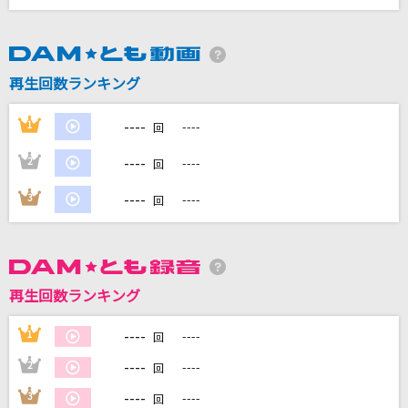
DAMに会員登録・ログインして
カラオケをもっと楽しもう！
再生回数ランキング
----
1
----
回
----
2
----
回
自宅でカラオケ歌い放題！
家族や友達と一緒に！練習にも！
----
3
----
回
再生回数ランキング
----
1
----
回
----
2
----
回
----
3
----
回