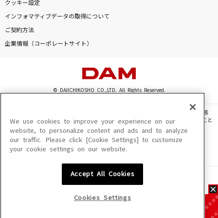
クッキー設定
インフォマティブデータの取得について
ご契約方法
企業情報（コーポレートサイト）
© DAIICHIKOSHO CO.,LTD. All Rights Reserved.
このサイトに掲載されている一切の文章・画像・写真・動画・音声等を、手段や形態
を問わず、著作権法の定める範囲を超えて無断で複製、転載、ファイル化などすること
We use cookies to improve your experience on our
を禁じます。
website, to personalize content and ads and to analyze
our traffic. Please click [Cookie Settings] to customize
楽曲及びコンテンツは、機種によりご利用いただけない場合があります。
your cookie settings on our website.
楽曲及びコンテンツの配信日、配信内容が変更になる場合があります。
楽曲によりMYリスト保存ができない場合があります。
Accept All Cookies
JASRAC許諾番号
6602250213Y31015 6602250112Y38026 6602250240Y31015
6602250241Y45122
Cookies Settings
NexTone許諾番号
ID000002945 ID000002947 ID000002937 ID000002938