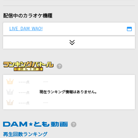
愛くださいませ
≠ME
配信中のカラオケ機種
花鳥風月
LIVE DAM WAO!
SEKAI NO OWARI(世界の終わり)
[生音]時の流れに身をまかせ
テレサ・テン
Knights the Phantom Thief
[Knights]月永レオ(CV.浅沼晋太郎)、瀬名泉(CV.伊藤マサミ)、朔間凛月(C
----
----
1
点
V.山下大輝)、鳴上嵐(CV.北村諒)、朱桜司(CV.土田玲央)
----
----
2
点
生きてる生きてく(ドラえもんアニメバージョン)
----
----
3
点
福山雅治
とくべチュ、して
＝LOVE
再生回数ランキング