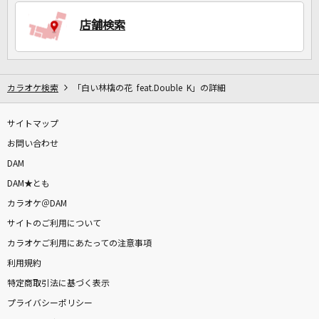
店舗検索
DAMに会員登録・ログインして
カラオケをもっと楽しもう！
カラオケ検索
「白い林檎の花 feat.Double K」の詳細
サイトマップ
自宅でカラオケ歌い放題！
お問い合わせ
家族や友達と一緒に！練習にも！
DAM
DAM★とも
カラオケ＠DAM
サイトのご利用について
カラオケご利用にあたっての注意事項
利用規約
特定商取引法に基づく表示
プライバシーポリシー