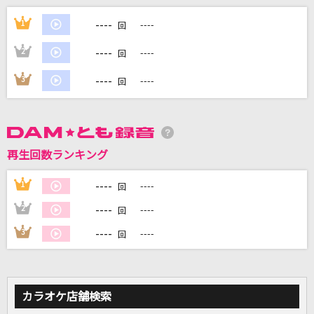
[生音]くちびるNetwork
----
1
----
回
岡田有希子
----
2
----
回
クランベリーとパンケーキ
----
3
----
回
米津玄師
First Christmas feat. JUNON (BE:FIRST)
REIKO
再生回数ランキング
[生音]乙女どもよ。
----
1
----
回
CHiCO with HoneyWorks
----
2
----
回
もっと見る
----
3
----
回
DAMの新曲・ランキングなど
カラオケ最新情報をチェック！
カラオケ店舗検索