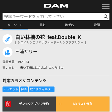
キーワード
曲名
歌手名
歌詞
白い林檎の花 feat.Double K
カラオケ検索
[ シロイリンゴノハナフィーチャリングダブルケー ]
三浦サリー
カラオケ店舗検索
選曲番号：
4929-34
青い手帳にはさんだ 二人だけの
カラオケリクエスト
対応カラオケコンテンツ
全国りれき
リアルタイムで歌われている曲の一覧
デンモクアプリで予約
MYリスト保存