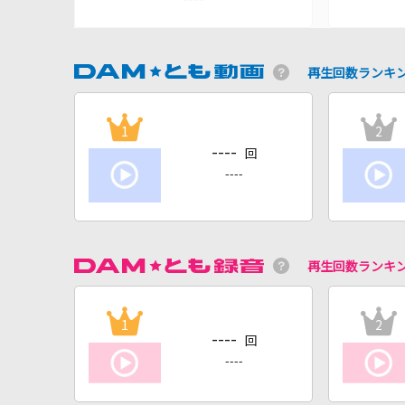
再生回数ランキ
1
2
----
回
----
再生回数ランキ
1
2
----
回
----