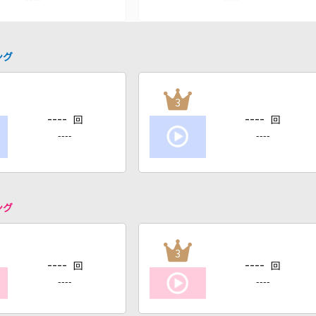
ング
3
----
----
回
回
----
----
ング
3
----
----
回
回
----
----