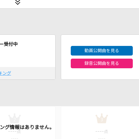
2026年8月度
ー受付中
動画公開曲を見る
録音公開曲を見る
キング
2
3
----
----
点
点
----
----