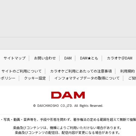
サイトマップ
お問い合わせ
DAM
DAM★とも
カラオケ＠DAM
サイトのご利用について
カラオケご利用にあたっての注意事項
利用規約
ーポリシー
クッキー設定
インフォマティブデータの取得について
ご契
© DAIICHIKOSHO CO.,LTD. All Rights Reserved.
・写真・動画・音声等を、手段や形態を問わず、著作権法の定める範囲を超えて無断で複
楽曲及びコンテンツは、機種によりご利用いただけない場合があります。
楽曲及びコンテンツの配信日、配信内容が変更になる場合があります。