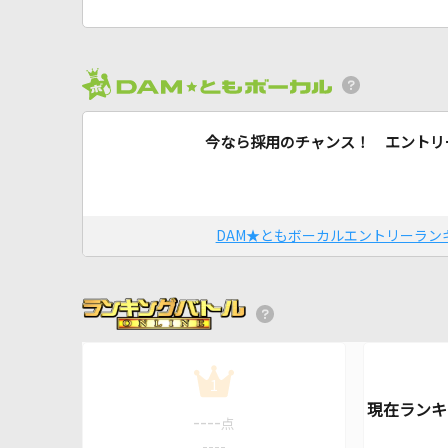
今なら採用のチャンス！ エントリ
DAM★ともボーカルエントリーラン
1
----
点
----