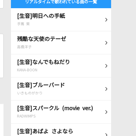
リアルタイムで歌われている曲の一覧
[生音]明日への手紙
手嶌 葵
残酷な天使のテーゼ
高橋洋子
[生音]なんでもねだり
KANA-BOON
[生音]ブルーバード
いきものがかり
[生音]スパークル (movie ver.)
RADWIMPS
[生音]あばよ さよなら