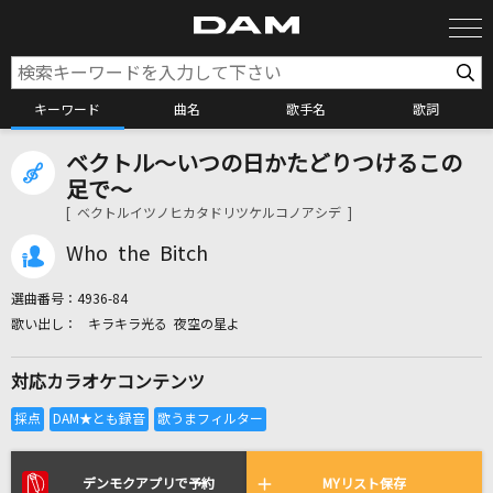
キーワード
曲名
歌手名
歌詞
ベクトル～いつの日かたどりつけるこの
カラオケ検索
足で～
[ ベクトルイツノヒカタドリツケルコノアシデ ]
カラオケ店舗検索
Who the Bitch
選曲番号：
4936-84
カラオケリクエスト
キラキラ光る 夜空の星よ
対応カラオケコンテンツ
全国りれき
リアルタイムで歌われている曲の一覧
デンモクアプリで予約
MYリスト保存