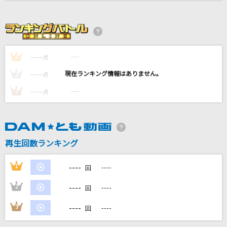
[生音]ふたりごと
RADWIMPS
Realize
----
----
1
点
玉置成実
----
----
2
点
エルダーフラワー
----
----
3
点
Official髭男dism
[生音]ミッドナイト・シャッフル
近藤真彦
再生回数ランキング
もっと見る
----
1
----
回
----
2
----
DAMの新曲・ランキングなど
回
カラオケ最新情報をチェック！
----
3
----
回