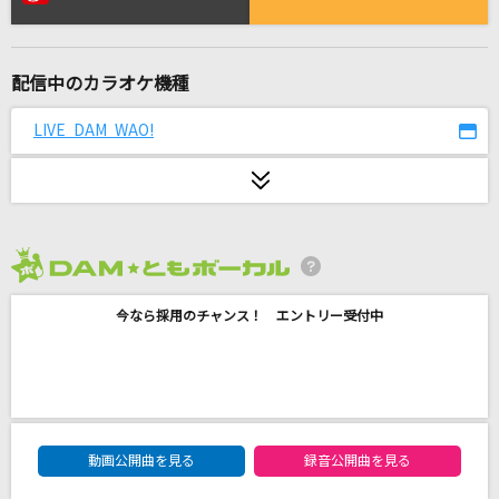
キライ・キライ・ジガヒダイ!
くらげP feat.音街ウナ
配信中のカラオケ機種
White Love
SPEED
LIVE DAM WAO!
そんなbitterな話
Vaundy
[生音]ガリレオは恋をする
2026年8月度
優里
今なら採用のチャンス！ エントリー受付中
青春
松山千春
[生音]3月9日
DAM★ともボーカルエントリーランキング
レミオロメン
動画公開曲を見る
録音公開曲を見る