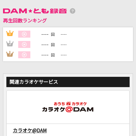
DAMに会員登録・ログインして
再生回数ランキング
カラオケをもっと楽しもう！
----
1
----
回
----
2
----
回
----
3
----
回
自宅でカラオケ歌い放題！
家族や友達と一緒に！練習にも！
関連カラオケサービス
カラオケ@DAM