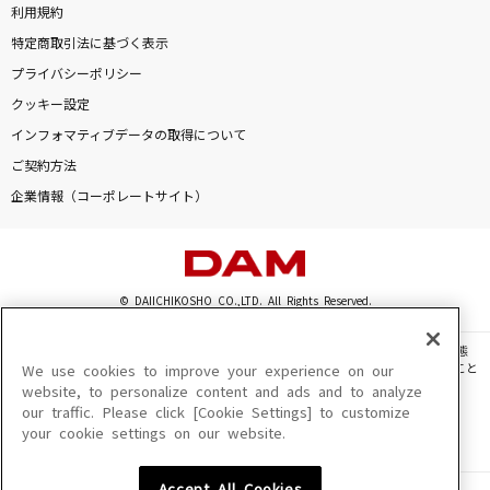
利用規約
特定商取引法に基づく表示
プライバシーポリシー
クッキー設定
インフォマティブデータの取得について
ご契約方法
企業情報（コーポレートサイト）
© DAIICHIKOSHO CO.,LTD. All Rights Reserved.
このサイトに掲載されている一切の文章・画像・写真・動画・音声等を、手段や形態
を問わず、著作権法の定める範囲を超えて無断で複製、転載、ファイル化などすること
We use cookies to improve your experience on our
を禁じます。
website, to personalize content and ads and to analyze
our traffic. Please click [Cookie Settings] to customize
楽曲及びコンテンツは、機種によりご利用いただけない場合があります。
your cookie settings on our website.
楽曲及びコンテンツの配信日、配信内容が変更になる場合があります。
楽曲によりMYリスト保存ができない場合があります。
Accept All Cookies