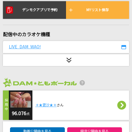
Precious
伊藤由奈
デンモクアプリで予約
MYリスト保存
[生音]すき
DREAMS COME TRUE
配信中のカラオケ機種
紫陽花
LIVE DAM WAO!
須賀亮雄
女の小箱
瀬川瑛子
2026年8月度
小さな恋のうた
MONGOL800
＊★更沙★＊
さん
96.076
Scream out!
点
A-One
DAM★ともボーカルエントリーランキング
動画公開曲を見る
録音公開曲を見る