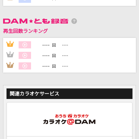
DAMに会員登録・ログインして
カラオケをもっと楽しもう！
再生回数ランキング
----
1
----
回
----
2
----
回
自宅でカラオケ歌い放題！
家族や友達と一緒に！練習にも！
----
3
----
回
関連カラオケサービス