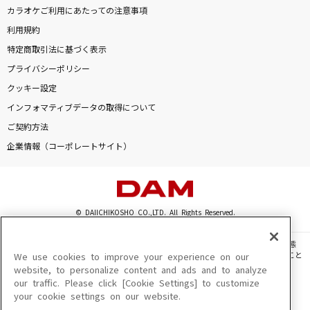
カラオケご利用にあたっての注意事項
利用規約
特定商取引法に基づく表示
プライバシーポリシー
クッキー設定
インフォマティブデータの取得について
ご契約方法
企業情報（コーポレートサイト）
© DAIICHIKOSHO CO.,LTD. All Rights Reserved.
このサイトに掲載されている一切の文章・画像・写真・動画・音声等を、手段や形態
を問わず、著作権法の定める範囲を超えて無断で複製、転載、ファイル化などすること
We use cookies to improve your experience on our
を禁じます。
website, to personalize content and ads and to analyze
our traffic. Please click [Cookie Settings] to customize
楽曲及びコンテンツは、機種によりご利用いただけない場合があります。
your cookie settings on our website.
楽曲及びコンテンツの配信日、配信内容が変更になる場合があります。
楽曲によりMYリスト保存ができない場合があります。