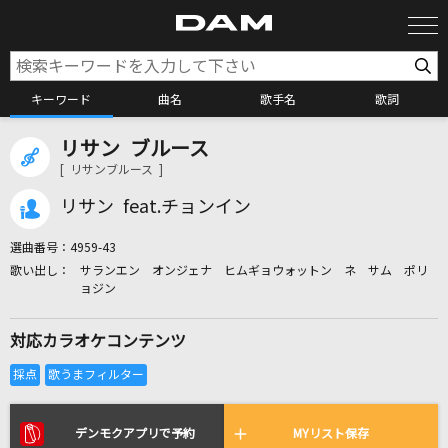
キーワード
曲名
歌手名
歌詞
リサン ブルース
カラオケ検索
[ リサンブルース ]
リサン feat.チョンイン
カラオケ店舗検索
選曲番号：
4959-43
サランエン オンジェナ ヒムギョウォットン ネ サム ポリ
カラオケリクエスト
ョジン
対応カラオケコンテンツ
全国りれき
リアルタイムで歌われている曲の一覧
デンモクアプリで予約
MYリスト保存