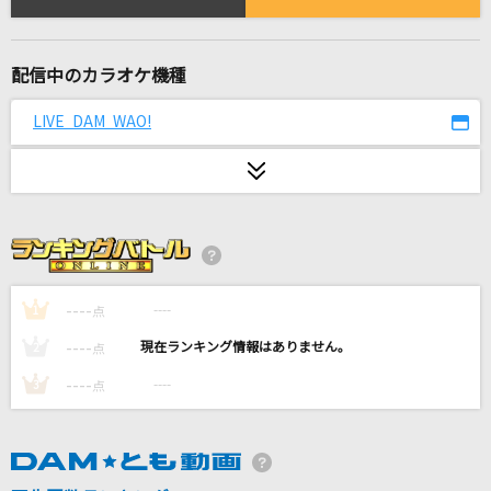
Soranji
Mrs. GREEN APPLE
配信中のカラオケ機種
Butter-Fly
和田光司
LIVE DAM WAO!
My Dearest
supercell
[生音]メロディー
玉置浩二
----
----
1
点
残酷な天使のテーゼ
----
----
2
点
高橋洋子
----
----
3
点
ブリキノダンス
日向電工