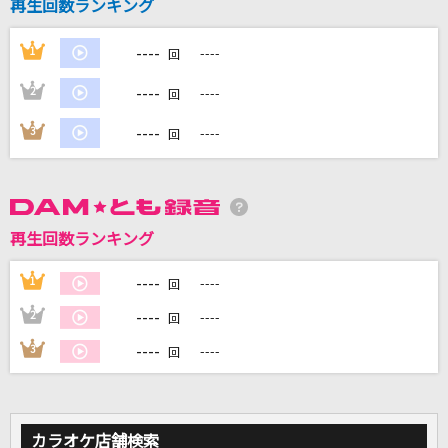
再生回数ランキング
虹色の戦争
SEKAI NO OWARI(世界の終わり)
----
1
----
回
[生音]KissHug
----
2
----
回
aiko
----
3
----
回
弱虫モンブラン
DECO*27
再生回数ランキング
Pale Blue(ビデオクリップバージョン)
米津玄師
----
1
----
回
もっと見る
----
2
----
回
----
3
----
回
DAMの新曲・ランキングなど
カラオケ最新情報をチェック！
カラオケ店舗検索