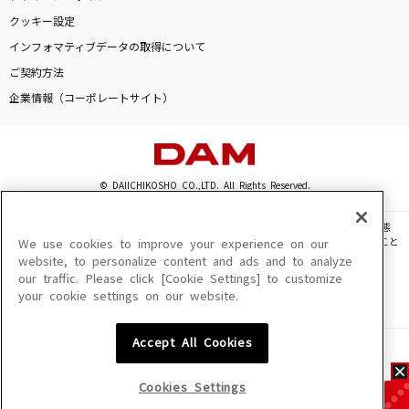
クッキー設定
インフォマティブデータの取得について
ご契約方法
企業情報（コーポレートサイト）
© DAIICHIKOSHO CO.,LTD. All Rights Reserved.
このサイトに掲載されている一切の文章・画像・写真・動画・音声等を、手段や形態
を問わず、著作権法の定める範囲を超えて無断で複製、転載、ファイル化などすること
We use cookies to improve your experience on our
を禁じます。
website, to personalize content and ads and to analyze
our traffic. Please click [Cookie Settings] to customize
楽曲及びコンテンツは、機種によりご利用いただけない場合があります。
your cookie settings on our website.
楽曲及びコンテンツの配信日、配信内容が変更になる場合があります。
楽曲によりMYリスト保存ができない場合があります。
Accept All Cookies
JASRAC許諾番号
6602250213Y31015 6602250112Y38026 6602250240Y31015
6602250241Y45122
Cookies Settings
NexTone許諾番号