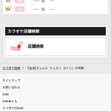
----
2
----
回
----
3
----
回
DAMに会員登録・ログインして
カラオケをもっと楽しもう！
カラオケ店舗検索
店舗検索
自宅でカラオケ歌い放題！
家族や友達と一緒に！練習にも！
カラオケ検索
「[生音]チュムル チュヌン ヨイン」の詳細
サイトマップ
お問い合わせ
DAM
DAM★とも
カラオケ＠DAM