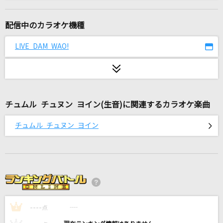
白日
King Gnu
配信中のカラオケ機種
秋麗
LIVE DAM WAO!
山本和恵
心絵
ロードオブメジャー
チュムル チュヌン ヨイン(生音)に関連するカラオケ楽曲
夏色
チュムル チュヌン ヨイン
ゆず
ダーリン
Mrs. GREEN APPLE
[生音]君の為のキミノウタ(ビデオクリップバー
ジョン)
----
----
1
点
川崎鷹也