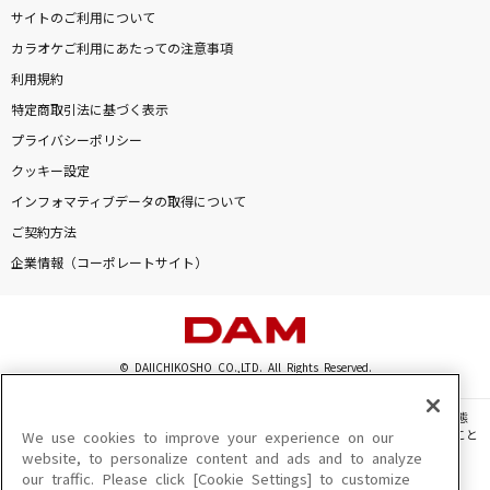
サイトのご利用について
カラオケご利用にあたっての注意事項
利用規約
特定商取引法に基づく表示
プライバシーポリシー
クッキー設定
インフォマティブデータの取得について
ご契約方法
企業情報（コーポレートサイト）
© DAIICHIKOSHO CO.,LTD. All Rights Reserved.
このサイトに掲載されている一切の文章・画像・写真・動画・音声等を、手段や形態
を問わず、著作権法の定める範囲を超えて無断で複製、転載、ファイル化などすること
We use cookies to improve your experience on our
を禁じます。
website, to personalize content and ads and to analyze
our traffic. Please click [Cookie Settings] to customize
楽曲及びコンテンツは、機種によりご利用いただけない場合があります。