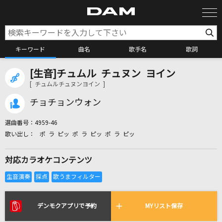
キーワード
曲名
歌手名
歌詞
[生音]チュムル チュヌン ヨイン
カラオケ検索
[ チュムルチュヌンヨイン ]
チョチョンウォン
カラオケ店舗検索
選曲番号：
4959-46
ポ ラ ピッ ポ ラ ピッ ポ ラ ピッ
カラオケリクエスト
対応カラオケコンテンツ
全国りれき
リアルタイムで歌われている曲の一覧
デンモクアプリで予約
MYリスト保存