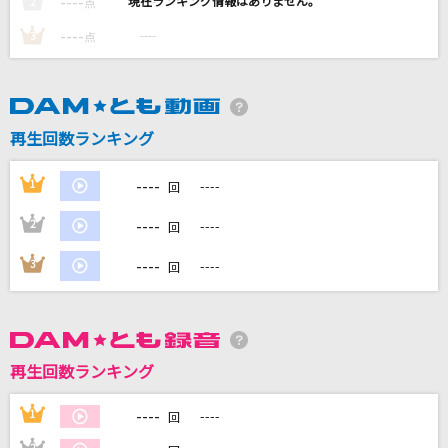
----
----
2
点
----
リバーサイド ホテル
----
3
点
福山雅治
旅路
再生回数ランキング
藤井 風
----
1
----
MILABO
回
ずっと真夜中でいいのに。
----
2
----
回
[生音]青いベンチ
----
3
----
回
サスケ
もっと見る
再生回数ランキング
DAMの新曲・ランキングなど
カラオケ最新情報をチェック！
----
1
----
回