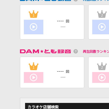
1
2
----
回
----
再生回数ランキ
1
2
----
回
----
カラオケ店舗検索