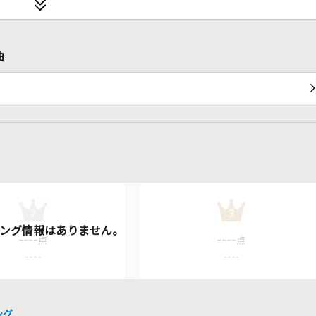
曲
2
3
----
----
点
点
----
----
ング