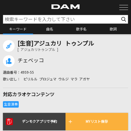
キーワード
曲名
歌手名
歌詞
[生音]アジュカリ トゥンプル
カラオケ検索
[ アジュカリトゥンプル ]
チェベッコ
カラオケ店舗検索
選曲番号：
4959-55
ピリルル プロジュマ ウルジ マラ アガヤ
カラオケリクエスト
対応カラオケコンテンツ
全国りれき
リアルタイムで歌われている曲の一覧
デンモクアプリで予約
MYリスト保存