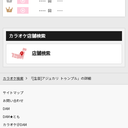
----
2
----
回
----
3
----
回
DAMに会員登録・ログインして
カラオケをもっと楽しもう！
カラオケ店舗検索
自宅でカラオケ歌い放題！
店舗検索
家族や友達と一緒に！練習にも！
カラオケ検索
「[生音]アジュカリ トゥンプル」の詳細
サイトマップ
お問い合わせ
DAM
DAM★とも
カラオケ＠DAM