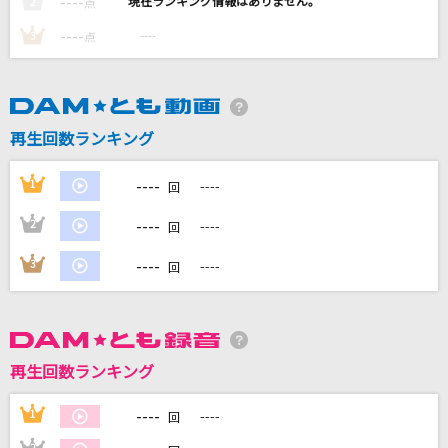
----
----
2
点
ここにしか咲かない花
----
----
3
点
コブクロ
[生音]Tomorrow never knows
Mr.Children
再生回数ランキング
アイデンティティ
----
1
----
回
酒井ミキオ
----
2
----
回
DNA feat. Kohjiya,PUNPEE
----
3
----
回
BIM
もっと見る
再生回数ランキング
DAMの新曲・ランキングなど
カラオケ最新情報をチェック！
----
1
----
回