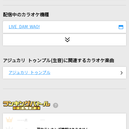
[生音]WILD RUSH
T.M.Revolution
配信中のカラオケ機種
HOWEVER
LIVE DAM WAO!
GLAY
Attack it!
嵐(アラシ)
アジュカリ トゥンプル(生音)に関連するカラオケ楽曲
劇薬中毒
アジュカリ トゥンプル
＝LOVE
[生音]Tinder
アンと私
[生音]星影のエール
----
GReeeeN
----
1
点