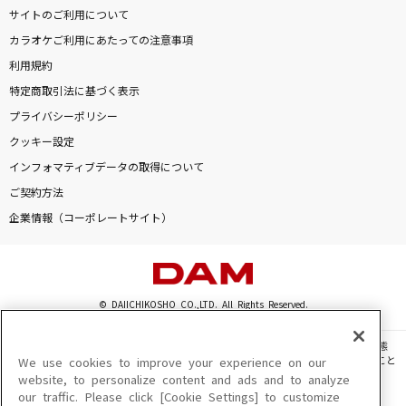
サイトのご利用について
カラオケご利用にあたっての注意事項
利用規約
特定商取引法に基づく表示
プライバシーポリシー
クッキー設定
インフォマティブデータの取得について
ご契約方法
企業情報（コーポレートサイト）
© DAIICHIKOSHO CO.,LTD. All Rights Reserved.
このサイトに掲載されている一切の文章・画像・写真・動画・音声等を、手段や形態
を問わず、著作権法の定める範囲を超えて無断で複製、転載、ファイル化などすること
We use cookies to improve your experience on our
を禁じます。
website, to personalize content and ads and to analyze
our traffic. Please click [Cookie Settings] to customize
楽曲及びコンテンツは、機種によりご利用いただけない場合があります。