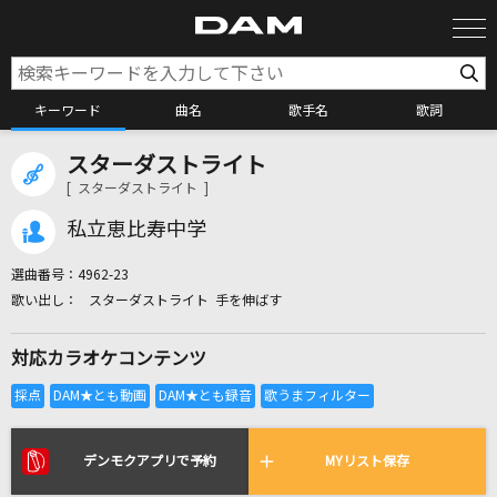
キーワード
曲名
歌手名
歌詞
スターダストライト
カラオケ検索
[ スターダストライト ]
私立恵比寿中学
カラオケ店舗検索
選曲番号：
4962-23
スターダストライト 手を伸ばす
カラオケリクエスト
対応カラオケコンテンツ
全国りれき
リアルタイムで歌われている曲の一覧
デンモクアプリで予約
MYリスト保存