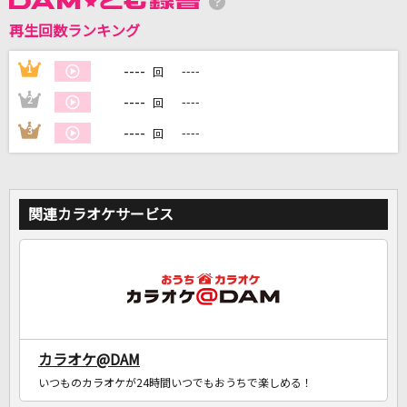
再生回数ランキング
DAMに会員登録・ログインして
カラオケをもっと楽しもう！
----
1
----
回
----
2
----
回
----
3
----
回
自宅でカラオケ歌い放題！
家族や友達と一緒に！練習にも！
関連カラオケサービス
カラオケ@DAM
いつものカラオケが24時間いつでもおうちで楽しめる！