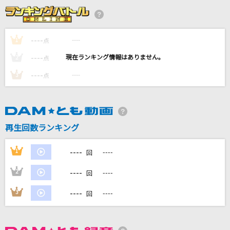
風
コブクロ
----
----
1
点
片想い
----
----
2
点
miwa
----
----
3
点
[生音]ハッピーエンドへの期待は
マカロニえんぴつ
どうにかなっちゃいそう！
再生回数ランキング
NOMELON NOLEMON
----
1
----
回
もっと見る
----
2
----
回
DAMの新曲・ランキングなど
----
3
----
回
カラオケ最新情報をチェック！