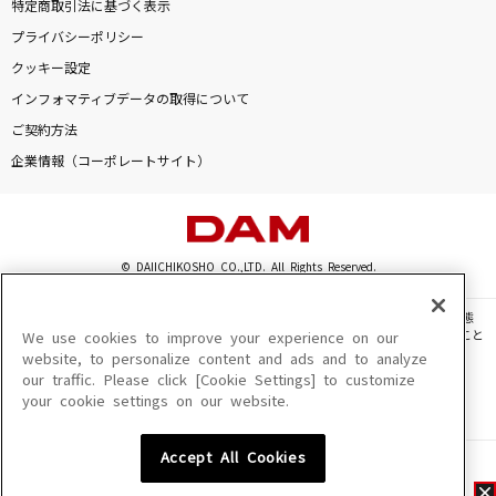
特定商取引法に基づく表示
プライバシーポリシー
クッキー設定
インフォマティブデータの取得について
ご契約方法
企業情報（コーポレートサイト）
© DAIICHIKOSHO CO.,LTD. All Rights Reserved.
このサイトに掲載されている一切の文章・画像・写真・動画・音声等を、手段や形態
を問わず、著作権法の定める範囲を超えて無断で複製、転載、ファイル化などすること
We use cookies to improve your experience on our
を禁じます。
website, to personalize content and ads and to analyze
our traffic. Please click [Cookie Settings] to customize
楽曲及びコンテンツは、機種によりご利用いただけない場合があります。
your cookie settings on our website.
楽曲及びコンテンツの配信日、配信内容が変更になる場合があります。
楽曲によりMYリスト保存ができない場合があります。
Accept All Cookies
JASRAC許諾番号
6602250213Y31015 6602250112Y38026 6602250240Y31015
6602250241Y45122