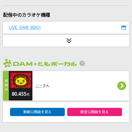
ひまわり
遊助
配信中のカラオケ機種
[生音]君がいるだけで
LIVE DAM WAO!
米米CLUB
世界に一つだけの花
SMAP
2026年8月度
I LOVE...
Official髭男dism
こー
さん
紅蓮華 -アニメ映像 ver.-
80.455
点
LiSA
DAM★ともボーカルエントリーランキング
動画公開曲を見る
録音公開曲を見る
ハルカ
YOASOBI