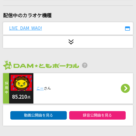
[良音]アゲハ蝶
ポルノグラフィティ
配信中のカラオケ機種
JUST COMMUNICATION
LIVE DAM WAO!
TWO-MIX
[生音]HOT LIMIT
T.M.Revolution
2026年8月度
[生音]君の為のキミノウタ(ビデオクリップバー
ジョン)
川崎鷹也
こー
さん
85.210
点
催し
DAM★ともボーカルエントリーランキング
大森元貴
動画公開曲を見る
録音公開曲を見る
[生音]また逢う日まで
尾崎紀世彦