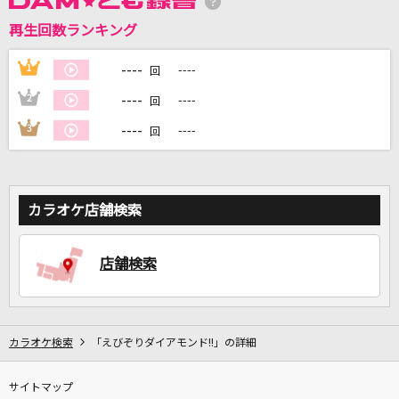
再生回数ランキング
----
1
----
DAMに会員登録・ログインして
回
カラオケをもっと楽しもう！
----
2
----
回
----
3
----
回
自宅でカラオケ歌い放題！
家族や友達と一緒に！練習にも！
カラオケ店舗検索
店舗検索
カラオケ検索
「えびぞりダイアモンド!!」の詳細
サイトマップ