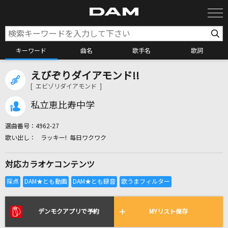
キーワード
曲名
歌手名
歌詞
えびぞりダイアモンド!!
カラオケ検索
[ エビゾリダイアモンド ]
私立恵比寿中学
カラオケ店舗検索
選曲番号：
4962-27
ラッキー! 毎日ワクワク
カラオケリクエスト
対応カラオケコンテンツ
全国りれき
リアルタイムで歌われている曲の一覧
デンモクアプリで予約
MYリスト保存