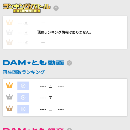
やさしさで溢れるように
JUJU
----
----
1
点
----
[生音]衝動
----
2
点
B'z
----
----
3
点
M
浜崎あゆみ
再生回数ランキング
[生音]元彼女のみなさまへ
コレサワ
----
1
----
回
もっと見る
----
2
----
回
----
3
----
回
DAMの新曲・ランキングなど
カラオケ最新情報をチェック！