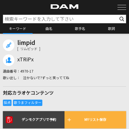
キーワード
曲名
歌手名
歌詞
limpid
カラオケ検索
[ リムピッド ]
xTRiPx
カラオケ店舗検索
選曲番号：
4970-17
泣かないで?ずっと笑っててね
カラオケリクエスト
対応カラオケコンテンツ
全国りれき
リアルタイムで歌われている曲の一覧
デンモクアプリで予約
MYリスト保存