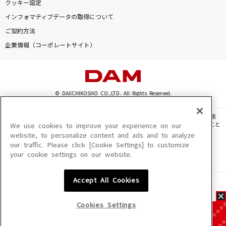
クッキー設定
インフォマティブデータの取得について
ご契約方法
企業情報（コーポレートサイト）
© DAIICHIKOSHO CO.,LTD. All Rights Reserved.
このサイトに掲載されている一切の文章・画像・写真・動画・音声等を、手段や形態
を問わず、著作権法の定める範囲を超えて無断で複製、転載、ファイル化などすること
We use cookies to improve your experience on our
を禁じます。
website, to personalize content and ads and to analyze
our traffic. Please click [Cookie Settings] to customize
楽曲及びコンテンツは、機種によりご利用いただけない場合があります。
your cookie settings on our website.
楽曲及びコンテンツの配信日、配信内容が変更になる場合があります。
楽曲によりMYリスト保存ができない場合があります。
Accept All Cookies
JASRAC許諾番号
6602250213Y31015 6602250112Y38026 6602250240Y31015
6602250241Y45122
Cookies Settings
NexTone許諾番号
ID000002945 ID000002947 ID000002937 ID000002938