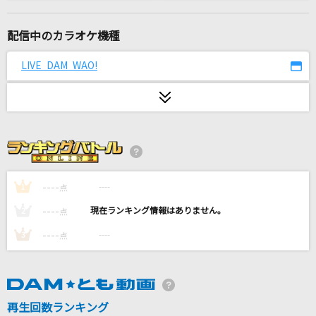
解読不能
After the Rain [そらる×まふまふ]
配信中のカラオケ機種
生まれてはじめて
LIVE DAM WAO!
神田沙也加、松たか子
ネコミミアーカイブ
糞田舎P feat.初音ミク
[生音]セロリ
SMAP
----
----
1
点
----
----
2
点
[生音]アルエ
----
----
3
点
BUMP OF CHICKEN
[生音]桜
コブクロ
再生回数ランキング