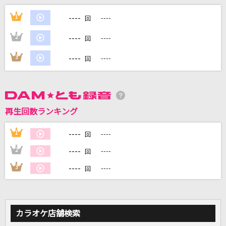
未来へ
----
1
----
回
Kiroro
----
2
----
回
桃源郷エイリアン
----
3
----
回
serial TV drama
少年時代
井上陽水
再生回数ランキング
[生音]ロマンスの神様
----
1
----
回
広瀬香美
----
2
----
回
もっと見る
----
3
----
回
DAMの新曲・ランキングなど
カラオケ最新情報をチェック！
カラオケ店舗検索