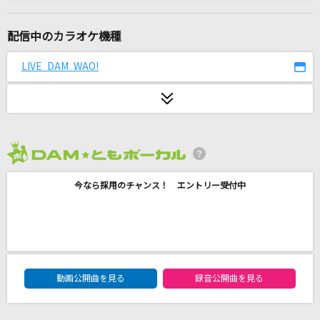
新橋二丁目七番地
あさみ ちゆき
配信中のカラオケ機種
[生音]Everything
LIVE DAM WAO!
Misia
[生音]ベテルギウス
優里
2026年8月度
仮死化
今なら採用のチャンス！ エントリー受付中
遼遼
ロウワー
ぬゆり
DAM★ともボーカルエントリーランキング
ナハトムジーク
動画公開曲を見る
録音公開曲を見る
Mrs. GREEN APPLE