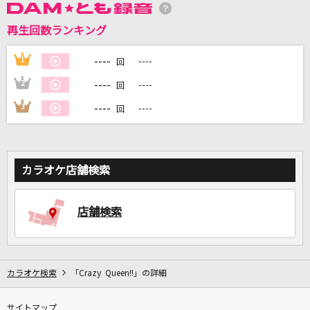
再生回数ランキング
DAMに会員登録・ログインして
カラオケをもっと楽しもう！
----
1
----
回
----
2
----
回
----
3
----
回
自宅でカラオケ歌い放題！
家族や友達と一緒に！練習にも！
カラオケ店舗検索
店舗検索
カラオケ検索
「Crazy Queen!!」の詳細
サイトマップ