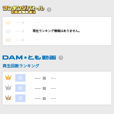
ハルカ
YOASOBI
----
----
1
[生音]青と夏
点
Mrs. GREEN APPLE
----
----
2
点
----
----
3
点
Sparkling Daydream
ZAQ
夜にふられても
再生回数ランキング
B'z
----
1
----
回
もっと見る
----
2
----
回
DAMの新曲・ランキングなど
----
3
----
回
カラオケ最新情報をチェック！