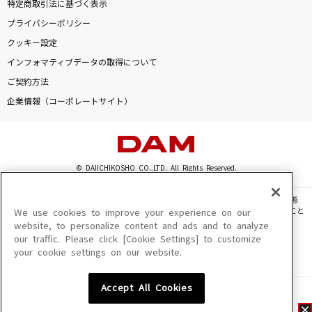
特定商取引法に基づく表示
プライバシーポリシー
クッキー設定
インフォマティブデータの取得について
ご契約方法
企業情報（コーポレートサイト）
© DAIICHIKOSHO CO.,LTD. All Rights Reserved.
このサイトに掲載されている一切の文章・画像・写真・動画・音声等を、手段や形態
を問わず、著作権法の定める範囲を超えて無断で複製、転載、ファイル化などすること
We use cookies to improve your experience on our
を禁じます。
website, to personalize content and ads and to analyze
our traffic. Please click [Cookie Settings] to customize
楽曲及びコンテンツは、機種によりご利用いただけない場合があります。
your cookie settings on our website.
楽曲及びコンテンツの配信日、配信内容が変更になる場合があります。
楽曲によりMYリスト保存ができない場合があります。
Accept All Cookies
JASRAC許諾番号
6602250213Y31015 6602250112Y38026 6602250240Y31015
6602250241Y45122