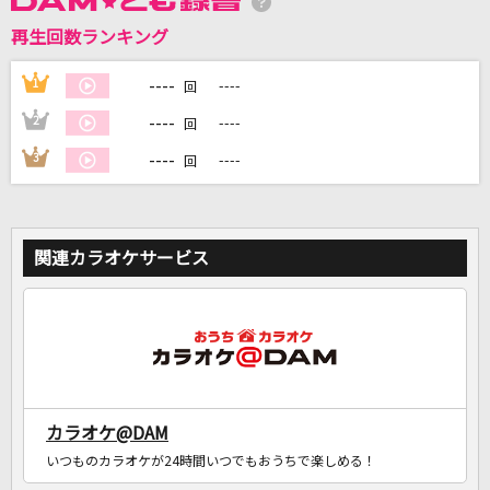
再生回数ランキング
DAMに会員登録・ログインして
カラオケをもっと楽しもう！
----
1
----
回
----
2
----
回
----
3
----
回
自宅でカラオケ歌い放題！
家族や友達と一緒に！練習にも！
関連カラオケサービス
カラオケ@DAM
いつものカラオケが24時間いつでもおうちで楽しめる！