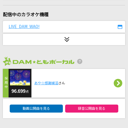
らしさ
Official髭男dism
配信中のカラオケ機種
[生音]ロマンスの神様
LIVE DAM WAO!
広瀬香美
YUME日和
島谷ひとみ
2026年8月度
[生音]みずいろの雨
八神純子
あや☆感謝緩活
さん
栄光の架橋
96.699
点
ゆず
DAM★ともボーカルエントリーランキング
動画公開曲を見る
録音公開曲を見る
[プロオケ]ごめんね…
高橋真梨子