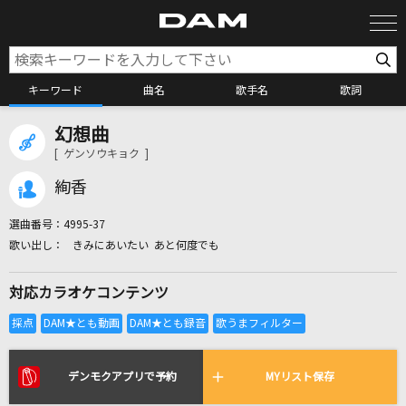
キーワード
曲名
歌手名
歌詞
幻想曲
カラオケ検索
[ ゲンソウキョク ]
絢香
カラオケ店舗検索
選曲番号：
4995-37
きみにあいたい あと何度でも
カラオケリクエスト
対応カラオケコンテンツ
全国りれき
リアルタイムで歌われている曲の一覧
デンモクアプリで予約
MYリスト保存