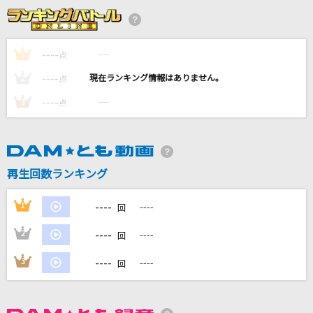
スターライトパレード
SEKAI NO OWARI(世界の終わり)
----
----
1
点
ホワイトノイズ
----
----
2
点
Official髭男dism
----
----
3
点
ダイヤモンド
コブクロ
TATTOO
再生回数ランキング
Official髭男dism
----
1
----
回
もっと見る
----
2
----
回
DAMの新曲・ランキングなど
----
3
----
回
カラオケ最新情報をチェック！