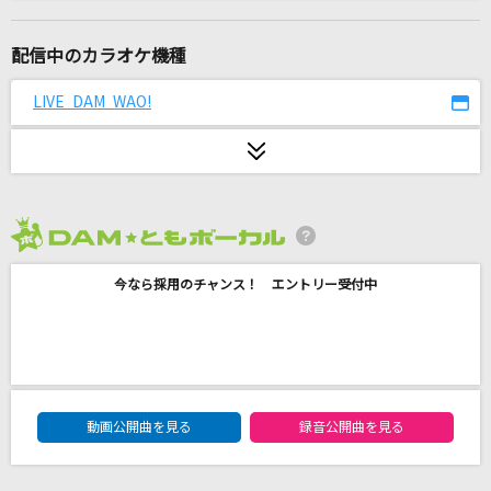
壊れかけのRadio
徳永英明
配信中のカラオケ機種
[生音]HAPPY BIRTHDAY
LIVE DAM WAO!
back number
おねがいダーリン
松下
2026年8月度
irony
今なら採用のチャンス！ エントリー受付中
ClariS
ハレンチ
ちゃんみな
DAM★ともボーカルエントリーランキング
[生音]時の流れに身をまかせ
動画公開曲を見る
録音公開曲を見る
テレサ・テン