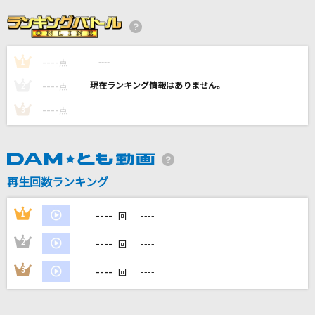
さよならイエスタデイ
TUBE(チューブ)
----
----
1
Silent Jealousy
点
X JAPAN (X)
----
----
2
点
----
----
3
点
Karma Chameleon [カーマは気まぐれ(ビデオ
クリップバージョン)]
Culture Club
再生回数ランキング
クラシック
JUDY AND MARY
----
1
----
回
もっと見る
----
2
----
回
----
3
----
回
DAMの新曲・ランキングなど
カラオケ最新情報をチェック！