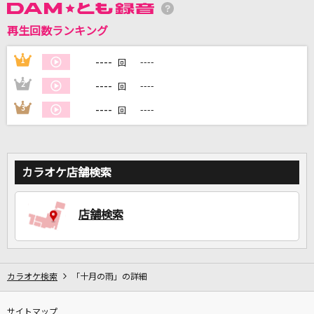
再生回数ランキング
DAMに会員登録・ログインして
----
1
----
回
カラオケをもっと楽しもう！
----
2
----
回
----
3
----
回
自宅でカラオケ歌い放題！
家族や友達と一緒に！練習にも！
カラオケ店舗検索
店舗検索
カラオケ検索
「十月の雨」の詳細
サイトマップ