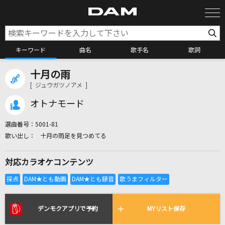
キーワード
曲名
歌手名
歌詞
十月の雨
カラオケ検索
[ ジュウガツノアメ ]
オトナモード
カラオケ店舗検索
選曲番号：
5001-81
十月の雨足を見つめてる
カラオケリクエスト
対応カラオケコンテンツ
全国りれき
リアルタイムで歌われている曲の一覧
デンモクアプリで予約
MYリスト保存