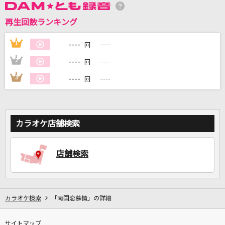
再生回数ランキング
DAMに会員登録・ログインして
カラオケをもっと楽しもう！
----
1
----
回
----
2
----
回
----
3
----
回
自宅でカラオケ歌い放題！
家族や友達と一緒に！練習にも！
カラオケ店舗検索
店舗検索
カラオケ検索
「南国恋慕情」の詳細
サイトマップ