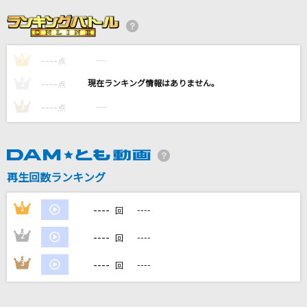
夢見る少女じゃいられない
相川七瀬
----
----
1
[プロオケ]シングルベッド
点
シャ乱Q
----
----
2
点
----
----
3
点
[生音]不自然な君が好き
C-C-B
アンドロイドガール
再生回数ランキング
DECO*27
----
1
----
回
もっと見る
----
2
----
回
DAMの新曲・ランキングなど
----
3
----
回
カラオケ最新情報をチェック！