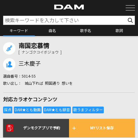
キーワード
曲名
歌手名
歌詞
南国恋慕情
カラオケ検索
[ ナンゴクコイボジョウ ]
三木慶子
カラオケ店舗検索
選曲番号：
5014-55
城山下れば 照国通り 想いを
カラオケリクエスト
対応カラオケコンテンツ
全国りれき
リアルタイムで歌われている曲の一覧
デンモクアプリで予約
MYリスト保存