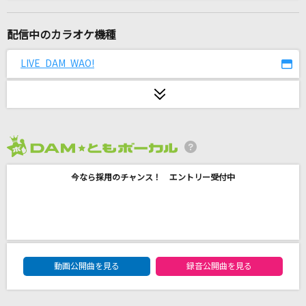
DAN DAN 心魅かれてく
FIELD OF VIEW(the FIELD OF VIEW)
配信中のカラオケ機種
ココロオドル
LIVE DAM WAO!
nobodyknows+(nobodyknows)
アイドルパワー
M!LK
2026年8月度
夢をあきらめないで
今なら採用のチャンス！ エントリー受付中
岡村孝子
[生音]もう恋なんてしない
槇原敬之(Makihara)
DAM★ともボーカルエントリーランキング
君をのせて
動画公開曲を見る
録音公開曲を見る
井上あずみ