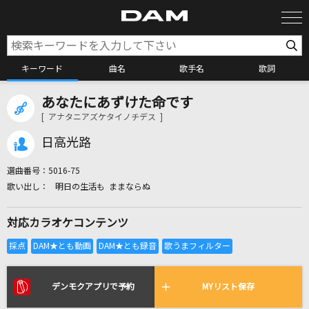
キーワード
曲名
歌手名
歌詞
あなたにあずけた命です
カラオケ検索
[ アナタニアズケタイノチデス ]
日高光路
カラオケ店舗検索
選曲番号：
5016-75
明日の生活も ままならぬ
カラオケリクエスト
対応カラオケコンテンツ
全国りれき
リアルタイムで歌われている曲の一覧
デンモクアプリで予約
MYリスト保存