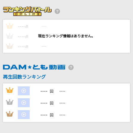
君のそばで～ヒカリのテーマ～
グリン
----
----
1
シングルベッド
点
シャ乱Q
----
----
2
点
----
----
3
点
Aitai
加藤ミリヤ
惑星ループ
再生回数ランキング
ナユタン星人
----
1
----
回
もっと見る
----
2
----
回
DAMの新曲・ランキングなど
----
3
----
回
カラオケ最新情報をチェック！