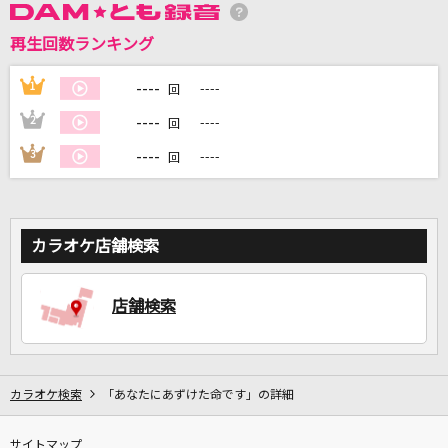
再生回数ランキング
DAMに会員登録・ログインして
カラオケをもっと楽しもう！
----
1
----
回
----
2
----
回
----
3
----
回
自宅でカラオケ歌い放題！
家族や友達と一緒に！練習にも！
カラオケ店舗検索
店舗検索
カラオケ検索
「あなたにあずけた命です」の詳細
サイトマップ