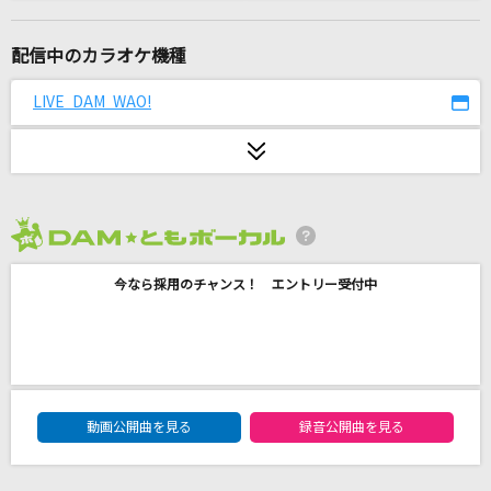
ダーリン
Mrs. GREEN APPLE
配信中のカラオケ機種
あいつら全員同窓会
LIVE DAM WAO!
ずっと真夜中でいいのに。
スターライトパレード
SEKAI NO OWARI(世界の終わり)
2026年8月度
コイスルオトメ
今なら採用のチャンス！ エントリー受付中
いきものがかり
メロメラ
iLiFE!
DAM★ともボーカルエントリーランキング
グングニル
動画公開曲を見る
録音公開曲を見る
BUMP OF CHICKEN