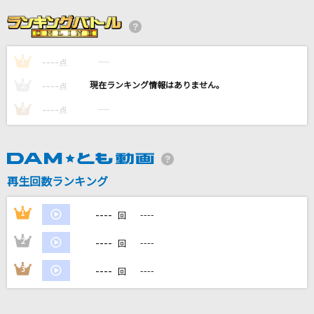
Ring Ring Rainbow!!
ゆいかおり(小倉唯&石原夏織)
----
----
1
[生音]桜
点
コブクロ
----
----
2
点
----
----
3
点
キュートなキューたい
CUTIE STREET
ぬくもり
再生回数ランキング
川崎鷹也
----
1
----
回
もっと見る
----
2
----
回
DAMの新曲・ランキングなど
----
3
----
回
カラオケ最新情報をチェック！