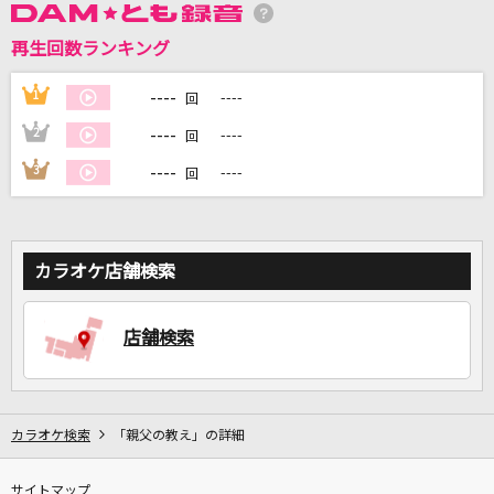
再生回数ランキング
DAMに会員登録・ログインして
カラオケをもっと楽しもう！
----
1
----
回
----
2
----
回
----
3
----
回
自宅でカラオケ歌い放題！
家族や友達と一緒に！練習にも！
カラオケ店舗検索
店舗検索
カラオケ検索
「親父の教え」の詳細
サイトマップ