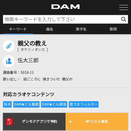
キーワード
曲名
歌手名
歌詞
親父の教え
カラオケ検索
[ オヤジノオシエ ]
伍大三郎
カラオケ店舗検索
選曲番号：
5018-11
幼ごころに 焼きついた 親父の
カラオケリクエスト
対応カラオケコンテンツ
全国りれき
リアルタイムで歌われている曲の一覧
デンモクアプリで予約
MYリスト保存