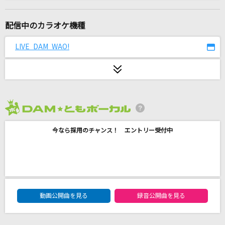
白い季節
Misia
配信中のカラオケ機種
スタートライン
LIVE DAM WAO!
こぶしファクトリー
Beautiful days
嵐(アラシ)
2026年8月度
RUNNING TO HORIZON
今なら採用のチャンス！ エントリー受付中
小室哲哉
思秋期
岩崎宏美(益田宏美)
DAM★ともボーカルエントリーランキング
Twilight Twilight
動画公開曲を見る
録音公開曲を見る
PiKi