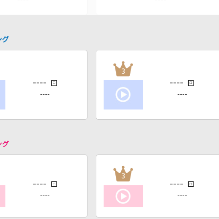
ング
3
----
----
回
回
----
----
ング
3
----
----
回
回
----
----