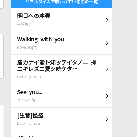
リアルタイムで歌われている曲の一覧
明日への序奏
半崎美子
Walking with you
Novelbright
届カナイ愛ト知ッテイタノニ 抑
エキレズニ愛シ続ケタ…
GACKT(Gackt)
See you...
さくら学院
[生音]怪盗
back number