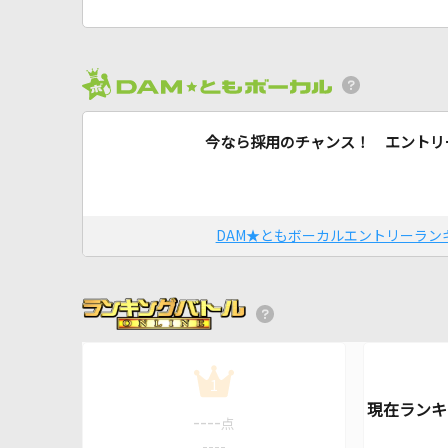
今なら採用のチャンス！ エントリ
DAM★ともボーカルエントリーラン
1
----
点
----