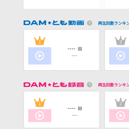
再生回数ランキ
1
2
----
回
----
再生回数ランキ
1
2
----
回
----