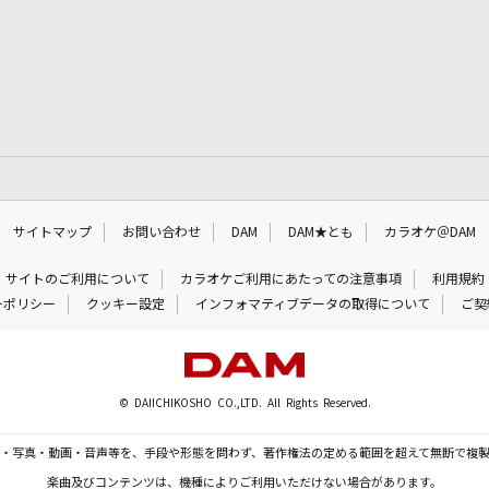
サイトマップ
お問い合わせ
DAM
DAM★とも
カラオケ＠DAM
サイトのご利用について
カラオケご利用にあたっての注意事項
利用規約
ーポリシー
クッキー設定
インフォマティブデータの取得について
ご契
© DAIICHIKOSHO CO.,LTD. All Rights Reserved.
・写真・動画・音声等を、手段や形態を問わず、著作権法の定める範囲を超えて無断で複
楽曲及びコンテンツは、機種によりご利用いただけない場合があります。