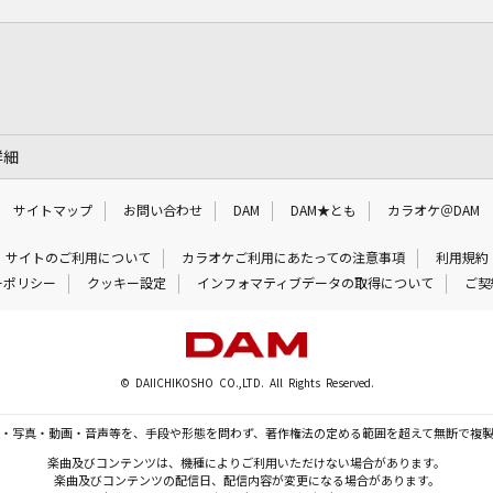
詳細
サイトマップ
お問い合わせ
DAM
DAM★とも
カラオケ＠DAM
サイトのご利用について
カラオケご利用にあたっての注意事項
利用規約
ーポリシー
クッキー設定
インフォマティブデータの取得について
ご契
© DAIICHIKOSHO CO.,LTD. All Rights Reserved.
・写真・動画・音声等を、手段や形態を問わず、著作権法の定める範囲を超えて無断で複
楽曲及びコンテンツは、機種によりご利用いただけない場合があります。
楽曲及びコンテンツの配信日、配信内容が変更になる場合があります。