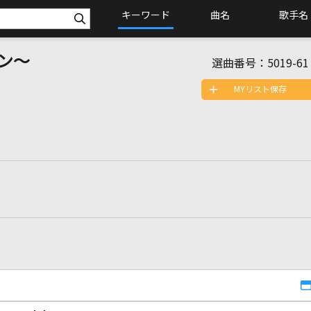
キーワード
曲名
歌手名
ン～
選曲番号：
5019-61
MYリスト保存