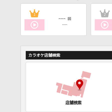
1
2
----
回
----
カラオケ店舗検索
店舗検索