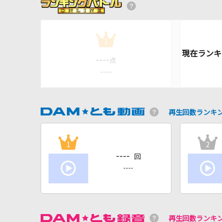
1
----
点
----
再生回数ランキ
1
2
----
回
----
再生回数ランキ