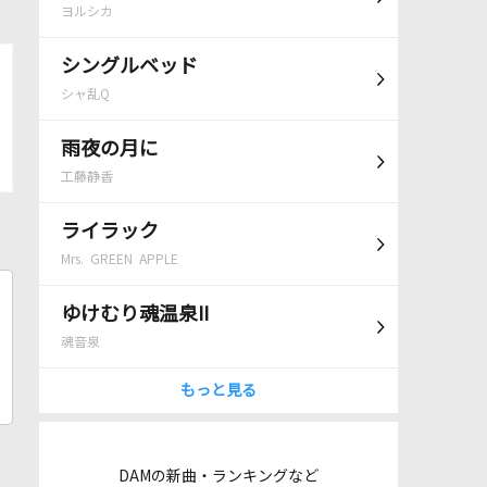
ヨルシカ
シングルベッド
シャ乱Q
雨夜の月に
工藤静香
ライラック
Mrs. GREEN APPLE
ゆけむり魂温泉II
魂音泉
もっと見る
DAMの新曲・ランキングなど