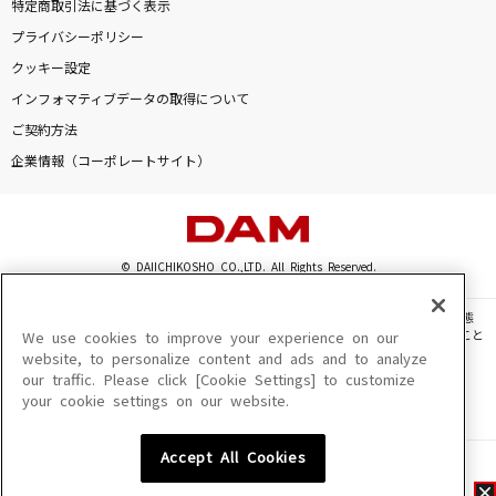
特定商取引法に基づく表示
プライバシーポリシー
クッキー設定
インフォマティブデータの取得について
ご契約方法
企業情報（コーポレートサイト）
© DAIICHIKOSHO CO.,LTD. All Rights Reserved.
このサイトに掲載されている一切の文章・画像・写真・動画・音声等を、手段や形態
を問わず、著作権法の定める範囲を超えて無断で複製、転載、ファイル化などすること
We use cookies to improve your experience on our
を禁じます。
website, to personalize content and ads and to analyze
our traffic. Please click [Cookie Settings] to customize
楽曲及びコンテンツは、機種によりご利用いただけない場合があります。
your cookie settings on our website.
楽曲及びコンテンツの配信日、配信内容が変更になる場合があります。
楽曲によりMYリスト保存ができない場合があります。
Accept All Cookies
JASRAC許諾番号
6602250213Y31015 6602250112Y38026 6602250240Y31015
6602250241Y45122