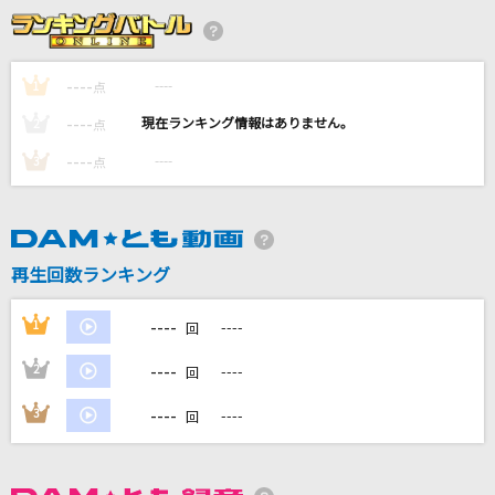
月光
鬼束ちひろ
----
----
1
点
[生音]越冬つばめ
----
----
2
点
森昌子
----
----
3
点
Chessboard
Official髭男dism
[生音]STONE OCEAN
再生回数ランキング
ichigo from 岸田教団&THE明星ロケッツ
----
1
----
回
もっと見る
----
2
----
回
DAMの新曲・ランキングなど
----
3
----
回
カラオケ最新情報をチェック！