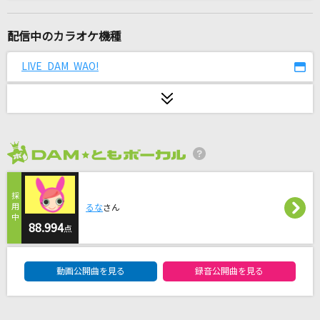
ケセラセラ
Mrs. GREEN APPLE
配信中のカラオケ機種
春嵐
LIVE DAM WAO!
john
ゆりかごのある丘から
Mr.Children
2026年8月度
[生音]メリッサ
ポルノグラフィティ
るな
さん
だから僕は音楽を辞めた
88.994
点
ヨルシカ
DAM★ともボーカルエントリーランキング
動画公開曲を見る
録音公開曲を見る
[生音]黄色
back number