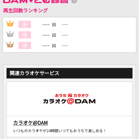
再生回数ランキング
DAMに会員登録・ログインして
カラオケをもっと楽しもう！
----
1
----
回
----
2
----
回
----
3
----
回
自宅でカラオケ歌い放題！
家族や友達と一緒に！練習にも！
関連カラオケサービス
カラオケ@DAM
いつものカラオケが24時間いつでもおうちで楽しめる！