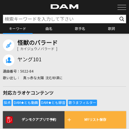
キーワード
曲名
歌手名
歌詞
怪獣のバラード
カラオケ検索
[ カイジュウノバラード ]
ヤング101
カラオケ店舗検索
選曲番号：
5022-84
真っ赤な太陽 沈む砂漠に
カラオケリクエスト
対応カラオケコンテンツ
全国りれき
リアルタイムで歌われている曲の一覧
デンモクアプリで予約
MYリスト保存