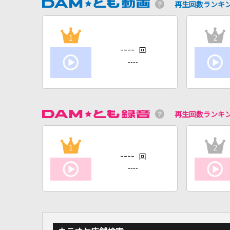
再生回数ランキ
1
2
----
回
----
再生回数ランキ
1
2
----
回
----