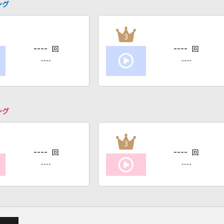
ング
3
----
----
回
回
----
----
ング
3
----
----
回
回
----
----