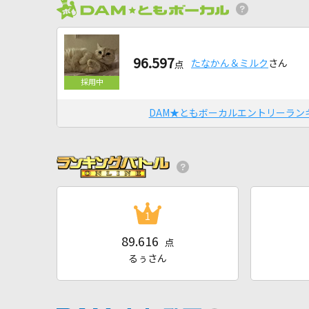
96.597
たなかん＆ミルク
さん
点
DAM★ともボーカルエントリーラン
1
89.616
点
るぅさん