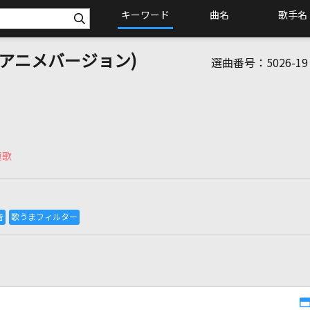
キーワード
曲名
歌手名
んアニメバージョン)
選曲番号：
5026-19
題歌