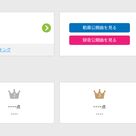
2026年8月度
動画公開曲を見る
録音公開曲を見る
キング
2
3
----
----
点
点
----
----