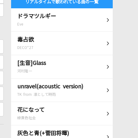
リアルタイムで歌われている曲の一覧
ドラマツルギー
Eve
毒占欲
DECO*27
[生音]Glass
河村隆一
unravel(acoustic version)
TK from 凛として時雨
花になって
緑黄色社会
灰色と青(+菅田将暉)