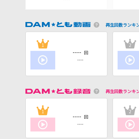
再生回数ランキ
1
2
----
回
----
再生回数ランキ
1
2
----
回
----