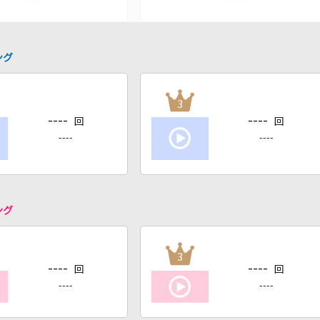
ング
3
----
----
回
回
----
----
ング
3
----
----
回
回
----
----