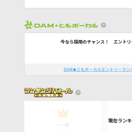
今なら採用のチャンス！ エントリ
DAM★ともボーカルエントリーラン
1
----
点
----