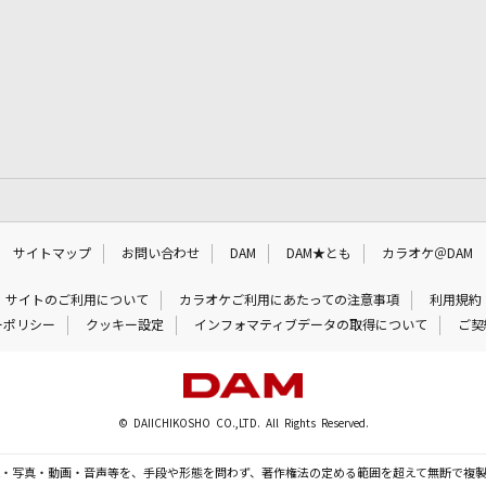
サイトマップ
お問い合わせ
DAM
DAM★とも
カラオケ＠DAM
サイトのご利用について
カラオケご利用にあたっての注意事項
利用規約
ーポリシー
クッキー設定
インフォマティブデータの取得について
ご契
© DAIICHIKOSHO CO.,LTD. All Rights Reserved.
・写真・動画・音声等を、手段や形態を問わず、著作権法の定める範囲を超えて無断で複