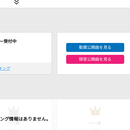
2026年8月度
ー受付中
動画公開曲を見る
録音公開曲を見る
キング
2
3
----
----
点
点
----
----