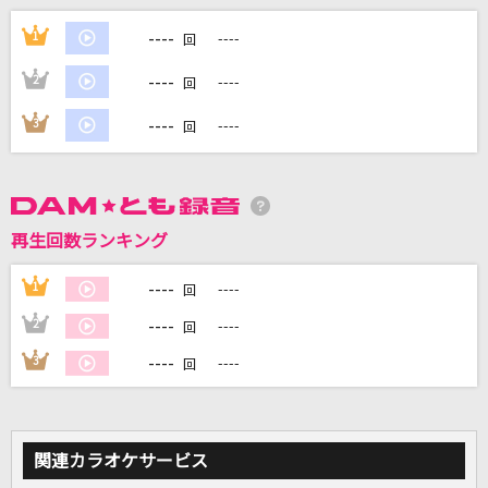
ロマンチシズム
----
1
----
回
Mrs. GREEN APPLE
----
2
----
回
バーニング・ラヴ (日本版エンドソング)(From
『リロ&スティッチ』/日本語版)
----
3
----
回
Travis Japan
RHYTHM EMOTION
TWO-MIX
再生回数ランキング
115万キロのフィルム
----
1
----
回
Official髭男dism
----
2
----
回
----
3
----
もっと見る
回
DAMの新曲・ランキングなど
カラオケ最新情報をチェック！
関連カラオケサービス