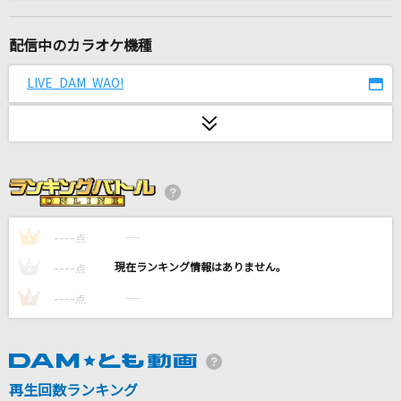
IRIS OUT(ビデオクリップバージョン)
米津玄師
配信中のカラオケ機種
INNOCENCE
LIVE DAM WAO!
藍井エイル
[生音]この恋はスクープされない
コレサワ
[生音]津軽海峡・冬景色
石川さゆり
----
----
1
点
----
----
2
点
秒針を噛む
----
----
3
点
ずっと真夜中でいいのに。
[生音]HOT LIMIT
T.M.Revolution
再生回数ランキング