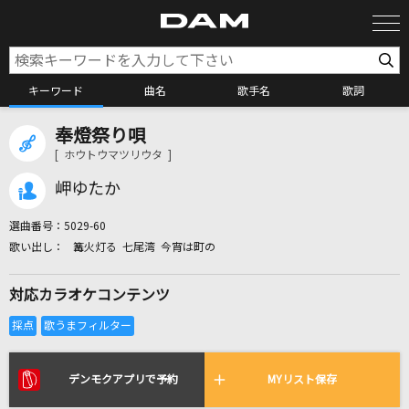
キーワード
曲名
歌手名
歌詞
奉燈祭り唄
カラオケ検索
[ ホウトウマツリウタ ]
岬ゆたか
カラオケ店舗検索
選曲番号：
5029-60
篝火灯る 七尾湾 今宵は町の
カラオケリクエスト
対応カラオケコンテンツ
全国りれき
リアルタイムで歌われている曲の一覧
デンモクアプリで予約
MYリスト保存