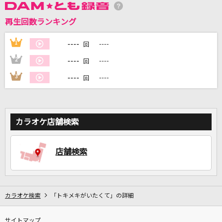
再生回数ランキング
DAMに会員登録・ログインして
カラオケをもっと楽しもう！
----
1
----
回
----
2
----
回
----
3
----
回
自宅でカラオケ歌い放題！
家族や友達と一緒に！練習にも！
カラオケ店舗検索
店舗検索
カラオケ検索
「トキメキがいたくて」の詳細
サイトマップ