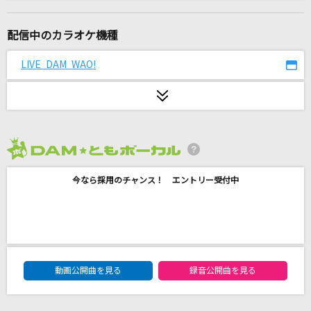
星空のドライブ
松田聖子
配信中のカラオケ機種
大不正解
LIVE DAM WAO!
back number
プライド革命
CHiCO with HoneyWorks
2026年8月度
イマジナリーリロード
今なら採用のチャンス！ エントリー受付中
じん
[生音]ミカヅキ
さユり
DAM★ともボーカルエントリーランキング
[生音]高嶺の花子さん
動画公開曲を見る
録音公開曲を見る
back number