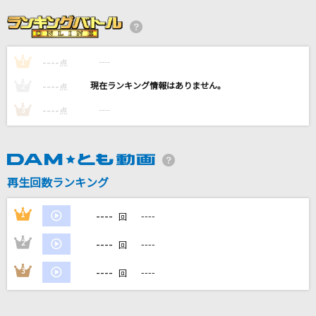
うるさ
Ayase
----
----
1
[生音]桜の時
点
aiko
----
----
2
点
----
----
3
点
メランコリーキッチン
米津玄師
世界の終わり(Smash hits version)
再生回数ランキング
THEE MICHELLE GUN ELEPHANT
----
1
----
回
もっと見る
----
2
----
回
DAMの新曲・ランキングなど
----
3
----
回
カラオケ最新情報をチェック！