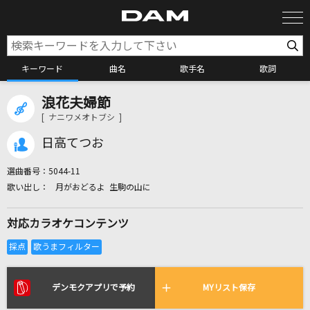
キーワード
曲名
歌手名
歌詞
浪花夫婦節
カラオケ検索
[ ナニワメオトブシ ]
日高てつお
カラオケ店舗検索
選曲番号：
5044-11
月がおどるよ 生駒の山に
カラオケリクエスト
対応カラオケコンテンツ
全国りれき
リアルタイムで歌われている曲の一覧
デンモクアプリで予約
MYリスト保存