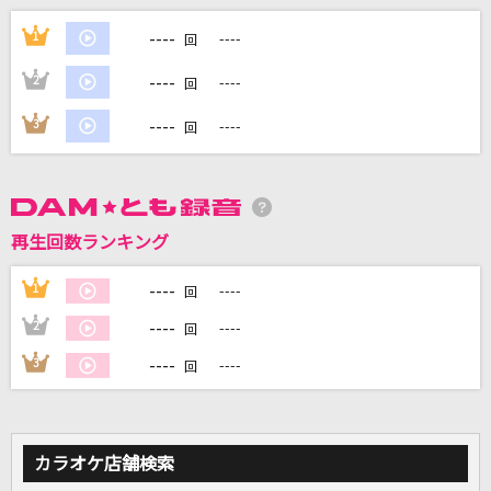
State of mind
----
1
----
回
倉木麻衣
----
2
----
回
Two(Shota Watanabe / Ren Meguro)
----
3
----
回
Snow Man
AIZO
King Gnu
再生回数ランキング
ビリミリオン
----
1
----
回
優里
----
2
----
回
もっと見る
----
3
----
回
DAMの新曲・ランキングなど
カラオケ最新情報をチェック！
カラオケ店舗検索