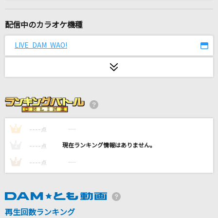
silent
SEKAI NO OWARI(世界の終わり)
配信中のカラオケ機種
きゃわぽっぴんどぅー
LIVE DAM WAO!
iLiFE!
愛とか恋とか
Novelbright
万華鏡
岩崎宏美(益田宏美)
----
----
1
点
----
----
2
点
やさしいキスをして
----
----
3
点
DREAMS COME TRUE
Shake It Up
SixTONES
再生回数ランキング