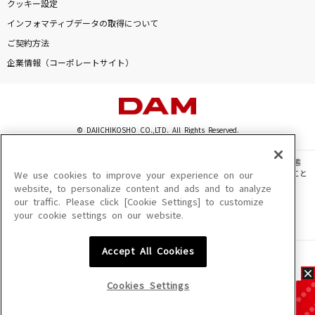
クッキー設定
インフォマティブデータの取得について
ご契約方法
企業情報（コーポレートサイト）
© DAIICHIKOSHO CO.,LTD. All Rights Reserved.
このサイトに掲載されている一切の文章・画像・写真・動画・音声等を、手段や形態
を問わず、著作権法の定める範囲を超えて無断で複製、転載、ファイル化などすること
We use cookies to improve your experience on our
を禁じます。
website, to personalize content and ads and to analyze
our traffic. Please click [Cookie Settings] to customize
楽曲及びコンテンツは、機種によりご利用いただけない場合があります。
your cookie settings on our website.
楽曲及びコンテンツの配信日、配信内容が変更になる場合があります。
楽曲によりMYリスト保存ができない場合があります。
Accept All Cookies
JASRAC許諾番号
6602250213Y31015 6602250112Y38026 6602250240Y31015
6602250241Y45122
Cookies Settings
NexTone許諾番号
ID000002945 ID000002947 ID000002937 ID000002938