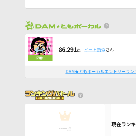
86.291
ビート類似
さん
点
DAM★ともボーカルエントリーラン
1
----
点
----