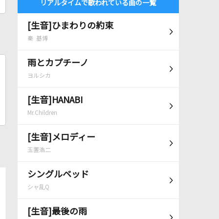
リアルタイムで歌われている曲の一覧
[生音]ひまわりの約束
秦 基博
雨とカプチーノ
ヨルシカ
[生音]HANABI
Mr.Children
[生音]メロディー
玉置浩二
シングルベッド
シャ乱Q
[生音]最後の雨