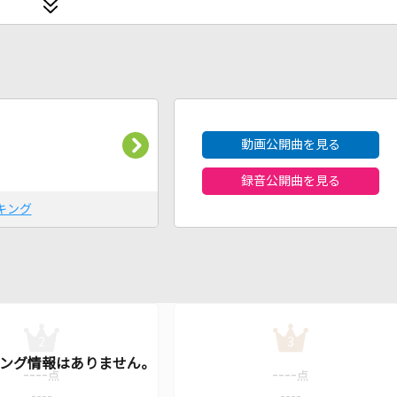
2026年8月度
動画公開曲を見る
録音公開曲を見る
キング
2
3
----
----
点
点
----
----