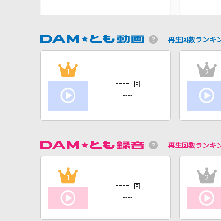
再生回数ランキ
1
2
----
回
----
再生回数ランキ
1
2
----
回
----