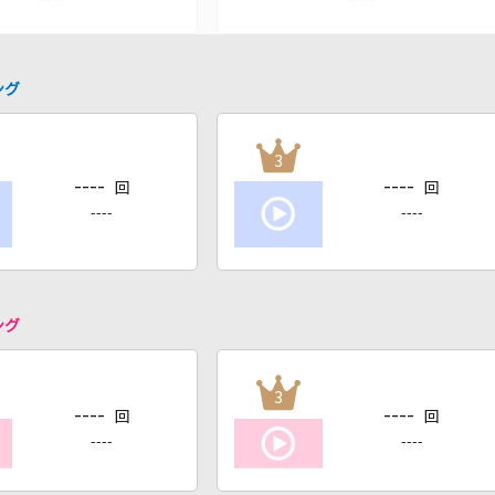
ング
3
----
----
回
回
----
----
ング
3
----
----
回
回
----
----