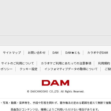
サイトマップ
お問い合わせ
DAM
DAM★とも
カラオケ＠DAM
サイトのご利用について
カラオケご利用にあたっての注意事項
利用規約
ーポリシー
クッキー設定
インフォマティブデータの取得について
ご契
© DAIICHIKOSHO CO.,LTD. All Rights Reserved.
・写真・動画・音声等を、手段や形態を問わず、著作権法の定める範囲を超えて無断で複
楽曲及びコンテンツは、機種によりご利用いただけない場合があります。