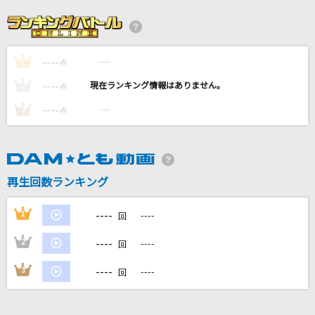
スターランド
みやかわくん
----
----
1
行くぜっ!怪盗少女
点
ももいろクローバー
----
----
2
点
----
----
3
点
[オリカラ]泡沫、哀のまほろば
幽閉サテライト
[生音]時代
再生回数ランキング
中島みゆき
----
1
----
回
もっと見る
----
2
----
回
DAMの新曲・ランキングなど
----
3
----
回
カラオケ最新情報をチェック！