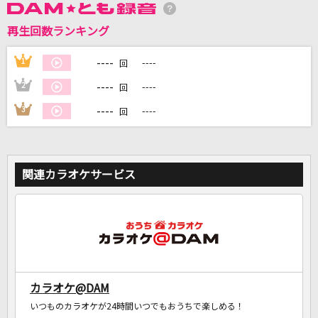
再生回数ランキング
DAMに会員登録・ログインして
カラオケをもっと楽しもう！
----
1
----
回
----
2
----
回
----
3
----
回
自宅でカラオケ歌い放題！
家族や友達と一緒に！練習にも！
関連カラオケサービス
カラオケ@DAM
いつものカラオケが24時間いつでもおうちで楽しめる！