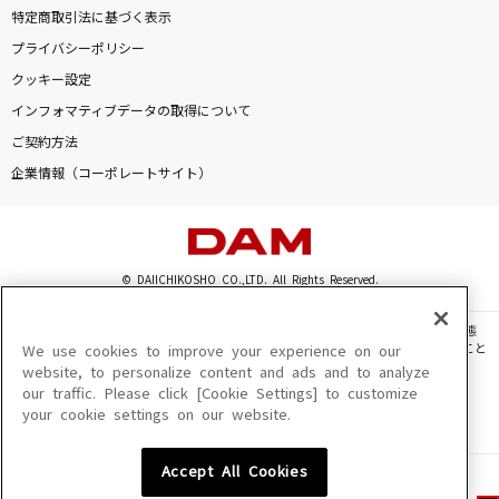
特定商取引法に基づく表示
プライバシーポリシー
クッキー設定
インフォマティブデータの取得について
ご契約方法
企業情報（コーポレートサイト）
© DAIICHIKOSHO CO.,LTD. All Rights Reserved.
このサイトに掲載されている一切の文章・画像・写真・動画・音声等を、手段や形態
を問わず、著作権法の定める範囲を超えて無断で複製、転載、ファイル化などすること
We use cookies to improve your experience on our
を禁じます。
website, to personalize content and ads and to analyze
our traffic. Please click [Cookie Settings] to customize
楽曲及びコンテンツは、機種によりご利用いただけない場合があります。
your cookie settings on our website.
楽曲及びコンテンツの配信日、配信内容が変更になる場合があります。
楽曲によりMYリスト保存ができない場合があります。
Accept All Cookies
JASRAC許諾番号
6602250213Y31015 6602250112Y38026 6602250240Y31015