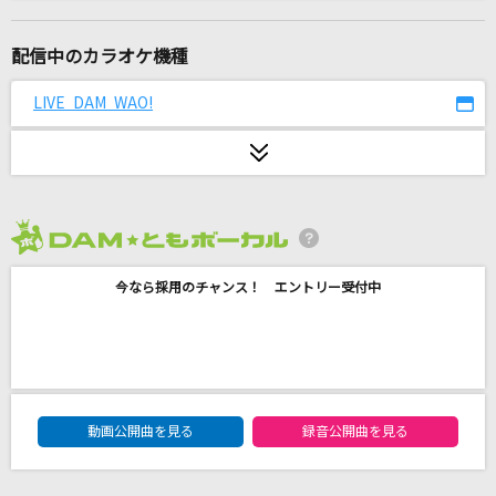
only my railgun
fripSide
配信中のカラオケ機種
堕天使
LIVE DAM WAO!
氷室京介
[生音]星影のエール
GReeeeN
2026年8月度
Forever Love(ビデオクリップバージョン)
今なら採用のチャンス！ エントリー受付中
X JAPAN
[生音]青と夏
Mrs. GREEN APPLE
DAM★ともボーカルエントリーランキング
[生音]星影のエール
動画公開曲を見る
録音公開曲を見る
GReeeeN