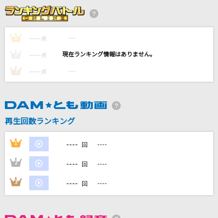
シャルル
バルーン
----
----
1
点
ラムのラブソング
----
----
2
点
松谷祐子
----
----
3
点
[生音]クリスマスキャロルの頃には
稲垣潤一
情なし
再生回数ランキング
伊達悠太
----
1
----
回
もっと見る
----
2
----
回
DAMの新曲・ランキングなど
----
3
----
回
カラオケ最新情報をチェック！