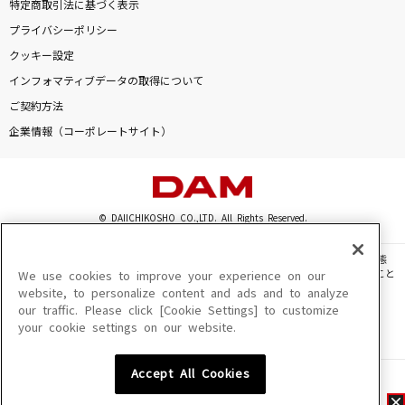
特定商取引法に基づく表示
プライバシーポリシー
クッキー設定
インフォマティブデータの取得について
ご契約方法
企業情報（コーポレートサイト）
© DAIICHIKOSHO CO.,LTD. All Rights Reserved.
このサイトに掲載されている一切の文章・画像・写真・動画・音声等を、手段や形態
を問わず、著作権法の定める範囲を超えて無断で複製、転載、ファイル化などすること
We use cookies to improve your experience on our
を禁じます。
website, to personalize content and ads and to analyze
our traffic. Please click [Cookie Settings] to customize
楽曲及びコンテンツは、機種によりご利用いただけない場合があります。
your cookie settings on our website.
楽曲及びコンテンツの配信日、配信内容が変更になる場合があります。
楽曲によりMYリスト保存ができない場合があります。
Accept All Cookies
JASRAC許諾番号
6602250213Y31015 6602250112Y38026 6602250240Y31015
6602250241Y45122