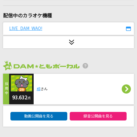
departure!
小野正利
配信中のカラオケ機種
[生音]天体観測
LIVE DAM WAO!
BUMP OF CHICKEN
[生音]君の知らない物語
supercell
2026年8月度
モラトリアム
＝LOVE
成
さん
oath sign
93.632
点
LiSA
DAM★ともボーカルエントリーランキング
動画公開曲を見る
録音公開曲を見る
虹色の戦争
SEKAI NO OWARI(世界の終わり)