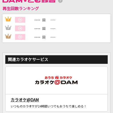
再生回数ランキング
DAMに会員登録・ログインして
カラオケをもっと楽しもう！
----
1
----
回
----
2
----
回
----
3
----
回
自宅でカラオケ歌い放題！
家族や友達と一緒に！練習にも！
関連カラオケサービス
カラオケ@DAM
いつものカラオケが24時間いつでもおうちで楽しめる！