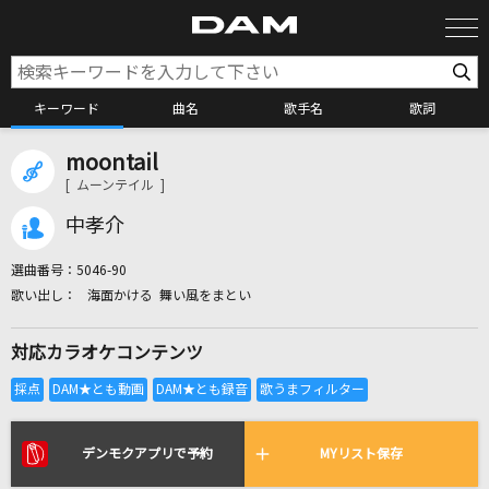
キーワード
曲名
歌手名
歌詞
moontail
カラオケ検索
[ ムーンテイル ]
中孝介
カラオケ店舗検索
選曲番号：
5046-90
海面かける 舞い風をまとい
カラオケリクエスト
対応カラオケコンテンツ
全国りれき
リアルタイムで歌われている曲の一覧
デンモクアプリで予約
MYリスト保存