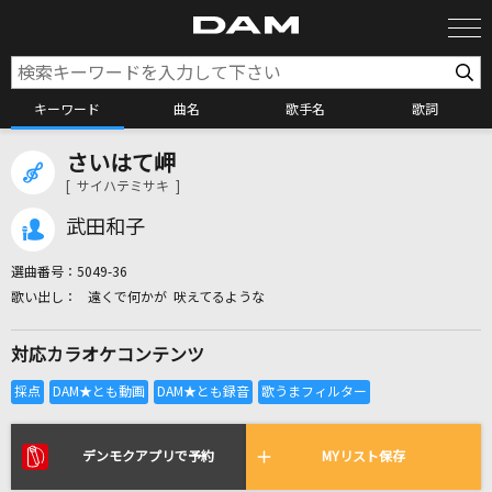
キーワード
曲名
歌手名
歌詞
さいはて岬
カラオケ検索
[ サイハテミサキ ]
武田和子
カラオケ店舗検索
選曲番号：
5049-36
遠くで何かが 吠えてるような
カラオケリクエスト
対応カラオケコンテンツ
全国りれき
リアルタイムで歌われている曲の一覧
デンモクアプリで予約
MYリスト保存