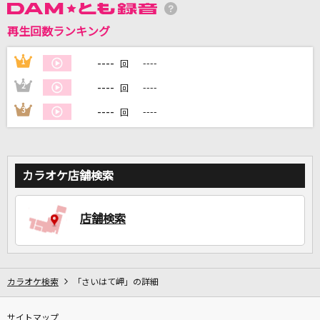
再生回数ランキング
DAMに会員登録・ログインして
カラオケをもっと楽しもう！
----
1
----
回
----
2
----
回
----
3
----
回
自宅でカラオケ歌い放題！
家族や友達と一緒に！練習にも！
カラオケ店舗検索
店舗検索
カラオケ検索
「さいはて岬」の詳細
サイトマップ