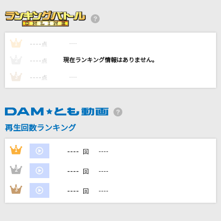
パメラ
Chevon
----
----
1
かずら橋恋唄
点
永井裕子
----
----
2
点
----
----
3
点
[生音]again
YUI
エルフ
再生回数ランキング
Ado
----
1
----
回
もっと見る
----
2
----
回
DAMの新曲・ランキングなど
----
3
----
回
カラオケ最新情報をチェック！