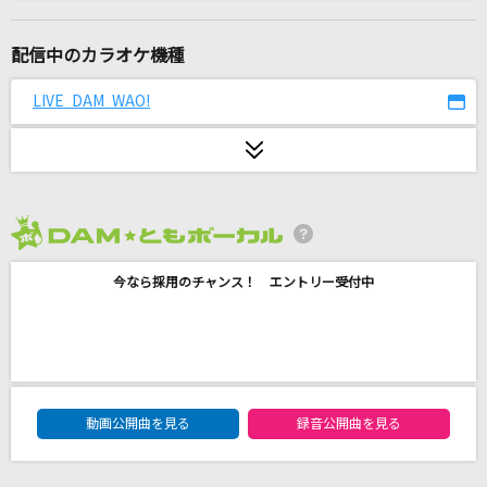
Best Friend's Girl
三代目 J SOUL BROTHERS from EXILE TRIBE
配信中のカラオケ機種
女々しくて
LIVE DAM WAO!
ゴールデンボンバー
[生音]チェリー
スピッツ
2026年8月度
[良音]鐘を鳴らして
今なら採用のチャンス！ エントリー受付中
BONNIE PINK
うるうびと
RADWIMPS
DAM★ともボーカルエントリーランキング
君のそばで～ヒカリのテーマ～
動画公開曲を見る
録音公開曲を見る
グリン