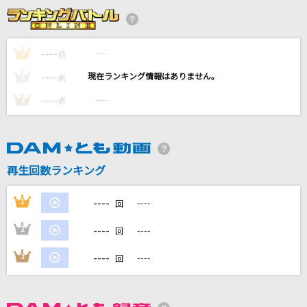
[生音]狂乱 Hey Kids!!
THE ORAL CIGARETTES
----
----
1
点
とくべチュ、して
----
----
2
点
＝LOVE
----
----
3
点
[生音]眠れぬ夜は君のせい
Misia
流星ロケット
再生回数ランキング
アンティック-珈琲店-
----
1
----
回
もっと見る
----
2
----
回
DAMの新曲・ランキングなど
----
3
----
回
カラオケ最新情報をチェック！