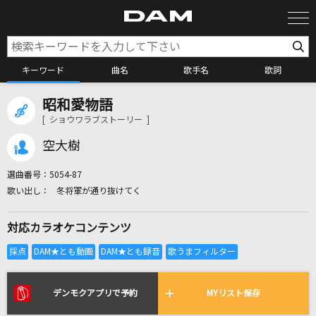
キーワード
曲名
歌手名
歌詞
昭和愛物語
カラオケ検索
[ ショウワラブストーリー ]
空大樹
カラオケ店舗検索
選曲番号：
5054-87
冬将軍が通り抜けてく
カラオケリクエスト
対応カラオケコンテンツ
全国りれき
リアルタイムで歌われている曲の一覧
デンモクアプリで予約
MYリスト保存