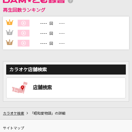
再生回数ランキング
DAMに会員登録・ログインして
カラオケをもっと楽しもう！
----
1
----
回
----
2
----
回
----
3
----
回
自宅でカラオケ歌い放題！
家族や友達と一緒に！練習にも！
カラオケ店舗検索
店舗検索
カラオケ検索
「昭和愛物語」の詳細
サイトマップ