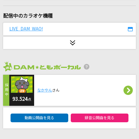
おはようユニバース
Misia
配信中のカラオケ機種
世界を明るく照らしましょう
LIVE DAM WAO!
KAMIGATA BOYZ
Mysterious
Naifu
2026年8月度
ナツノオワリ
清水翔太
なかやん
さん
メルト CPK! Remix (かぐや ver.)
93.524
点
かぐや(cv.夏吉ゆうこ)
DAM★ともボーカルエントリーランキング
動画公開曲を見る
録音公開曲を見る
[生音]となりのトトロ
井上あずみ