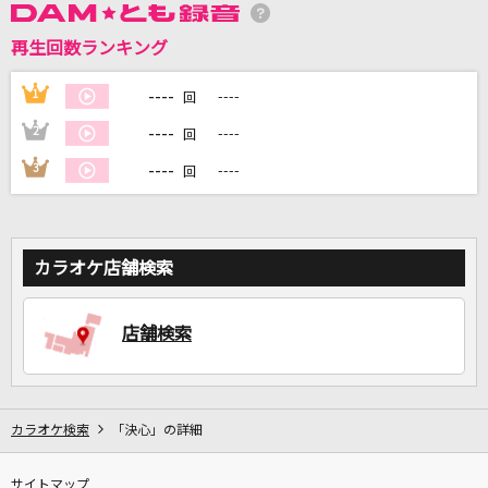
再生回数ランキング
DAMに会員登録・ログインして
カラオケをもっと楽しもう！
----
1
----
回
----
2
----
回
----
3
----
回
自宅でカラオケ歌い放題！
家族や友達と一緒に！練習にも！
カラオケ店舗検索
店舗検索
カラオケ検索
「決心」の詳細
サイトマップ