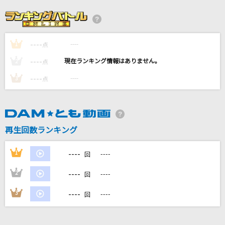
北の流れ星
岩本公水
----
----
1
[生音]HALF
点
女王蜂
----
----
2
点
----
----
3
点
乙女のグロリアス
超ときめき宣伝部(ときめき宣伝部)
名前のない怪物
再生回数ランキング
EGOIST
----
1
----
回
もっと見る
----
2
----
回
DAMの新曲・ランキングなど
----
3
----
回
カラオケ最新情報をチェック！