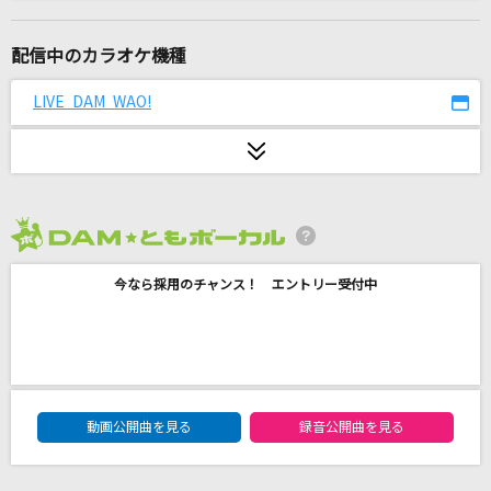
[生音]主人公
SUPER BEAVER
配信中のカラオケ機種
[生音]Tomorrow never knows
LIVE DAM WAO!
Mr.Children
隣で
マルシィ
2026年8月度
マイ・ピュア・レディ
今なら採用のチャンス！ エントリー受付中
尾崎亜美
[生音]ブルーベリー・ナイツ
マカロニえんぴつ
DAM★ともボーカルエントリーランキング
堕天
動画公開曲を見る
録音公開曲を見る
Creepy Nuts