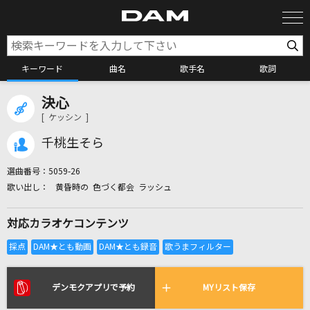
キーワード
曲名
歌手名
歌詞
決心
カラオケ検索
[ ケッシン ]
千桃生そら
カラオケ店舗検索
選曲番号：
5059-26
黄昏時の 色づく都会 ラッシュ
カラオケリクエスト
対応カラオケコンテンツ
全国りれき
リアルタイムで歌われている曲の一覧
デンモクアプリで予約
MYリスト保存