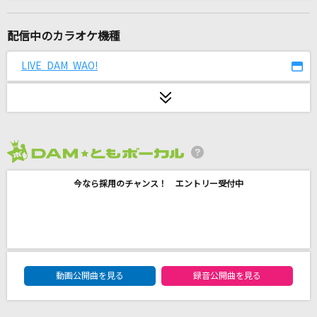
感電(ビデオクリップバージョン)
米津玄師
配信中のカラオケ機種
Ubiquitous dB
LIVE DAM WAO!
ユナ(CV:神田沙也加)
[生音]青春コンプレックス
結束バンド
2026年8月度
サイレンビート
今なら採用のチャンス！ エントリー受付中
鈴木鈴木
Y学園へ行こう 学園ドタバタ編
莉犬
DAM★ともボーカルエントリーランキング
[生音]恋の季節
動画公開曲を見る
録音公開曲を見る
ピンキーとキラーズ