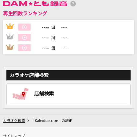
再生回数ランキング
DAMに会員登録・ログインして
----
1
----
回
カラオケをもっと楽しもう！
----
2
----
回
----
3
----
回
自宅でカラオケ歌い放題！
家族や友達と一緒に！練習にも！
カラオケ店舗検索
店舗検索
カラオケ検索
「Kaleidoscope」の詳細
サイトマップ