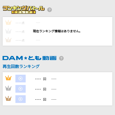
届カナイ愛ト知ッテイタノニ 抑エキレズニ愛シ
続ケタ…
GACKT(Gackt)
----
----
1
点
幾億光年
----
----
2
点
Omoinotake
----
----
3
点
シングルベッド
シャ乱Q
再生回数ランキング
ナギイチ
NMB48
----
1
----
回
もっと見る
----
2
----
回
----
3
----
回
DAMの新曲・ランキングなど
カラオケ最新情報をチェック！