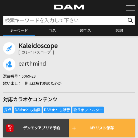
キーワード
曲名
歌手名
歌詞
Kaleidoscope
カラオケ検索
[ カレイドスコープ ]
earthmind
カラオケ店舗検索
選曲番号：
5069-29
例えば疲れ始めた心が
カラオケリクエスト
対応カラオケコンテンツ
全国りれき
リアルタイムで歌われている曲の一覧
デンモクアプリで予約
MYリスト保存