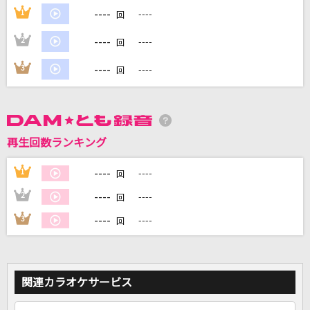
----
1
----
回
----
2
----
回
DAMに会員登録・ログインして
カラオケをもっと楽しもう！
----
3
----
回
再生回数ランキング
自宅でカラオケ歌い放題！
家族や友達と一緒に！練習にも！
----
1
----
回
----
2
----
回
----
3
----
回
関連カラオケサービス