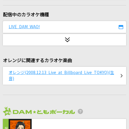
祝福
YOASOBI
配信中のカラオケ機種
[生音]To Love You More [トゥ・ラヴ・ユー・
LIVE DAM WAO!
モア]
Celine Dion With Special Guests Kryzler & Kompany
ワタリドリ
[Alexandros]
オレンジに関連するカラオケ楽曲
オレンジ(2008.12.13 Live at Billboard Live TOKYO)(生
夢を信じて
音)
徳永英明
なにをやってもあかんわ
岡崎体育
2026年8月度
周波数
SEKAI NO OWARI(世界の終わり)