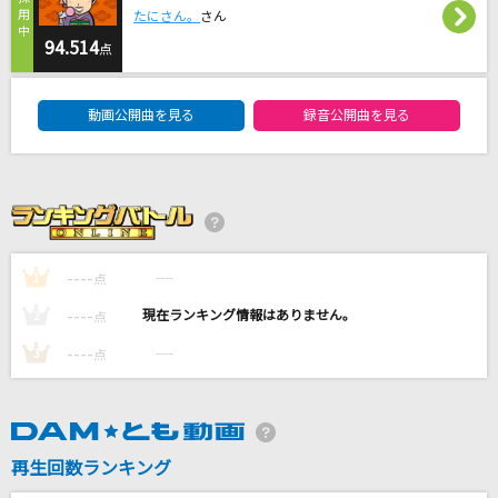
たにさん。
さん
盛り場おんな酒
94.514
点
大川栄策
DAM★ともボーカルエントリーランキング
動画公開曲を見る
録音公開曲を見る
憂う門には福来たる
somei
[生音]ただいま
JUJU
----
----
1
点
罪と夏
----
----
2
点
SUPER EIGHT
----
----
3
点
もっと見る
DAMの新曲・ランキングなど
カラオケ最新情報をチェック！
再生回数ランキング