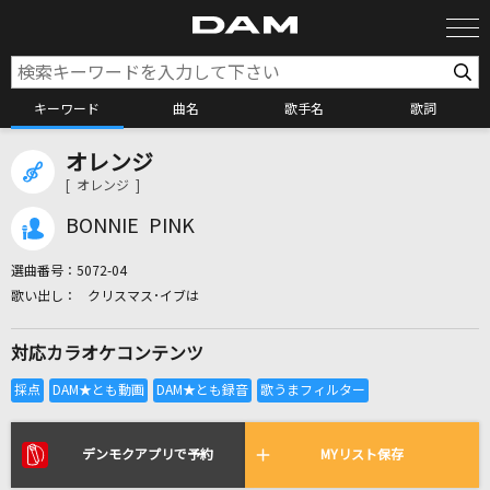
キーワード
曲名
歌手名
歌詞
オレンジ
カラオケ検索
[ オレンジ ]
BONNIE PINK
カラオケ店舗検索
選曲番号：
5072-04
クリスマス･イブは
カラオケリクエスト
対応カラオケコンテンツ
全国りれき
リアルタイムで歌われている曲の一覧
デンモクアプリで予約
MYリスト保存