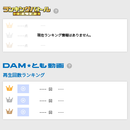
TOMORROW
岡本真夜
----
----
1
フラレガイガール
点
さユり
----
----
2
点
----
----
3
点
[生音]Wherever you are
ONE OK ROCK
マーシャル・マキシマイザー feat.可不(KAFU)
再生回数ランキング
柊マグネタイト
----
1
----
回
もっと見る
----
2
----
回
DAMの新曲・ランキングなど
----
3
----
回
カラオケ最新情報をチェック！