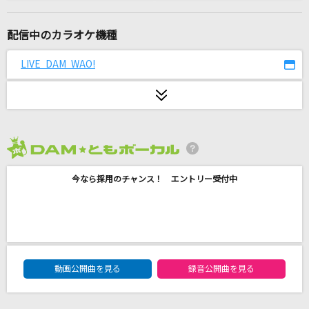
夢中
BE:FIRST
配信中のカラオケ機種
幾億光年
LIVE DAM WAO!
Omoinotake
革命少女S
@onefive
2026年8月度
Again
今なら採用のチャンス！ エントリー受付中
Mr.Children
ふたりごと
RADWIMPS
DAM★ともボーカルエントリーランキング
Brand New
動画公開曲を見る
録音公開曲を見る
Mrs. GREEN APPLE