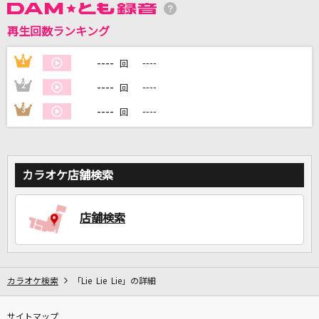
再生回数ランキング
DAMに会員登録・ログインして
カラオケをもっと楽しもう！
----
1
----
回
----
2
----
回
----
3
----
回
自宅でカラオケ歌い放題！
家族や友達と一緒に！練習にも！
カラオケ店舗検索
店舗検索
カラオケ検索
「Lie Lie Lie」の詳細
サイトマップ