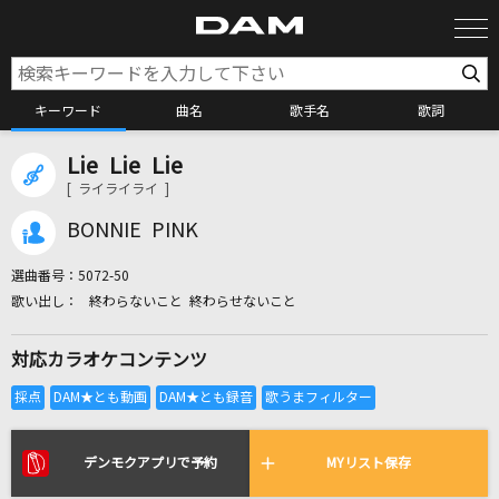
キーワード
曲名
歌手名
歌詞
Lie Lie Lie
カラオケ検索
[ ライライライ ]
BONNIE PINK
カラオケ店舗検索
選曲番号：
5072-50
終わらないこと 終わらせないこと
カラオケリクエスト
対応カラオケコンテンツ
全国りれき
リアルタイムで歌われている曲の一覧
デンモクアプリで予約
MYリスト保存