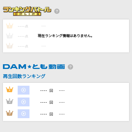
ゆうがた クインテット テーマ(春)
アキラ・スコア・シャープ・アリア・フラット(宮川彬良・斎藤晴彦・大
澄賢也・茂森あゆみ・玄田哲章)
----
----
1
点
Evergreen
----
----
2
点
エマ・ヴェルデ(指出毬亜)
----
----
3
点
オルフェンズの涙
Misia
ETERNAL WIND
再生回数ランキング
森口博子
----
1
----
回
もっと見る
----
2
----
回
----
3
----
DAMの新曲・ランキングなど
回
カラオケ最新情報をチェック！