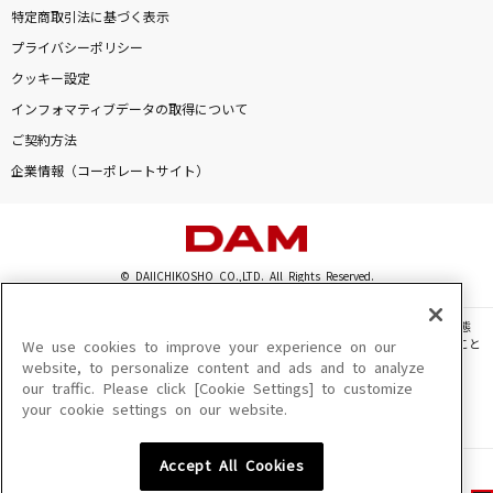
特定商取引法に基づく表示
プライバシーポリシー
クッキー設定
インフォマティブデータの取得について
ご契約方法
企業情報（コーポレートサイト）
© DAIICHIKOSHO CO.,LTD. All Rights Reserved.
このサイトに掲載されている一切の文章・画像・写真・動画・音声等を、手段や形態
を問わず、著作権法の定める範囲を超えて無断で複製、転載、ファイル化などすること
We use cookies to improve your experience on our
を禁じます。
website, to personalize content and ads and to analyze
our traffic. Please click [Cookie Settings] to customize
楽曲及びコンテンツは、機種によりご利用いただけない場合があります。
your cookie settings on our website.
楽曲及びコンテンツの配信日、配信内容が変更になる場合があります。
楽曲によりMYリスト保存ができない場合があります。
Accept All Cookies
JASRAC許諾番号
6602250213Y31015 6602250112Y38026 6602250240Y31015