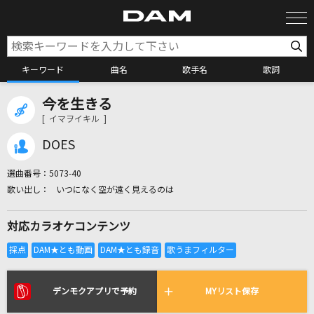
キーワード
曲名
歌手名
歌詞
今を生きる
カラオケ検索
[ イマヲイキル ]
DOES
カラオケ店舗検索
選曲番号：
5073-40
いつになく空が遠く見えるのは
カラオケリクエスト
対応カラオケコンテンツ
全国りれき
リアルタイムで歌われている曲の一覧
デンモクアプリで予約
MYリスト保存