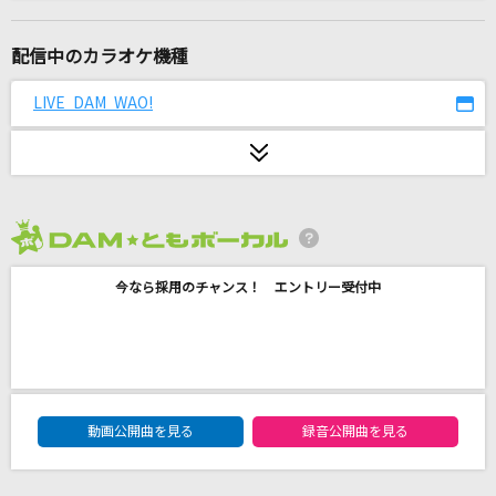
ライラック
Mrs. GREEN APPLE
配信中のカラオケ機種
[生音]地上の星
LIVE DAM WAO!
中島みゆき
[生音]ツキミソウ
Novelbright
2026年8月度
[生音]あなたがいることで
今なら採用のチャンス！ エントリー受付中
Uru
白い雪のプリンセスは
のぼる↑ feat.初音ミク
DAM★ともボーカルエントリーランキング
[生音]ピースサイン
動画公開曲を見る
録音公開曲を見る
米津玄師