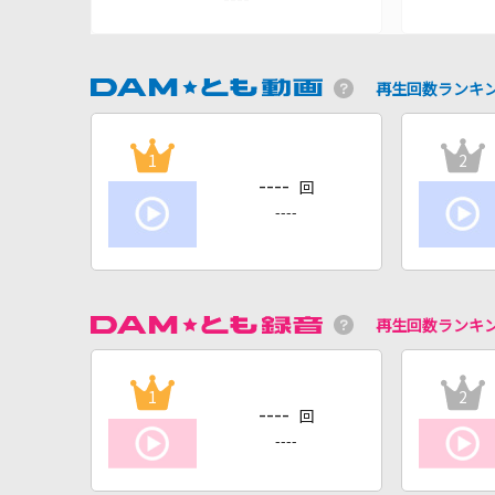
再生回数ランキ
1
2
----
回
----
再生回数ランキ
1
2
----
回
----