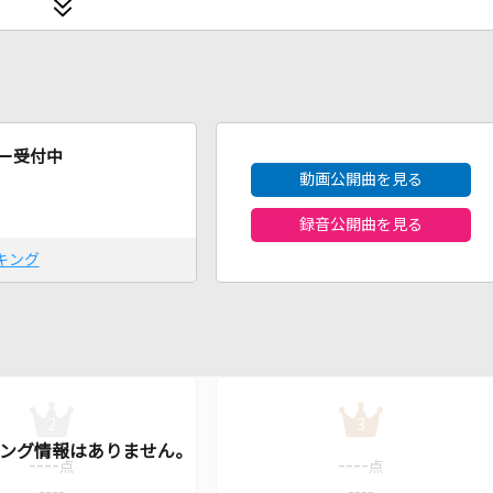
2026年8月度
ー受付中
動画公開曲を見る
録音公開曲を見る
キング
2
3
----
----
点
点
----
----