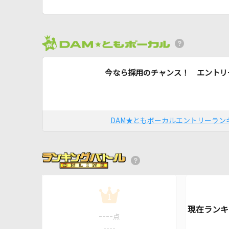
今なら採用のチャンス！ エントリ
DAM★ともボーカルエントリーラン
1
----
点
----