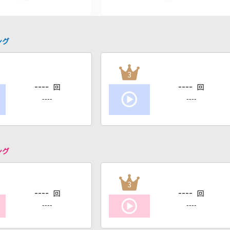
ング
3
----
----
回
回
----
----
ング
3
----
----
回
回
----
----