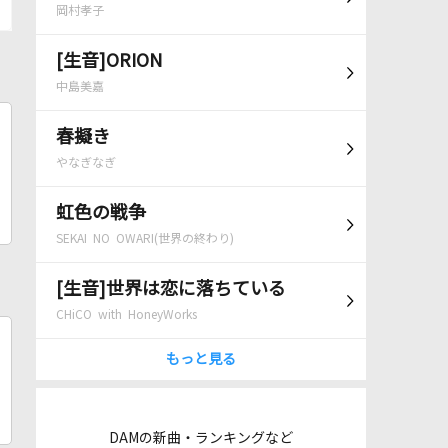
岡村孝子
[生音]ORION
中島美嘉
春擬き
やなぎなぎ
虹色の戦争
SEKAI NO OWARI(世界の終わり)
[生音]世界は恋に落ちている
CHiCO with HoneyWorks
もっと見る
DAMの新曲・ランキングなど