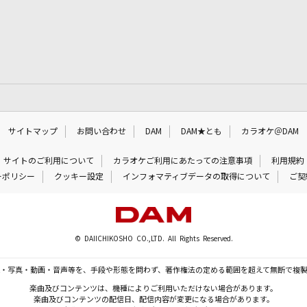
サイトマップ
お問い合わせ
DAM
DAM★とも
カラオケ＠DAM
サイトのご利用について
カラオケご利用にあたっての注意事項
利用規約
ーポリシー
クッキー設定
インフォマティブデータの取得について
ご契
© DAIICHIKOSHO CO.,LTD. All Rights Reserved.
・写真・動画・音声等を、手段や形態を問わず、著作権法の定める範囲を超えて無断で複
楽曲及びコンテンツは、機種によりご利用いただけない場合があります。
楽曲及びコンテンツの配信日、配信内容が変更になる場合があります。