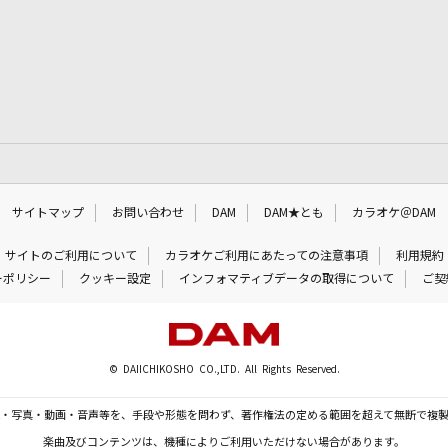
サイトマップ
お問い合わせ
DAM
DAM★とも
カラオケ＠DAM
サイトのご利用について
カラオケご利用にあたっての注意事項
利用規約
ーポリシー
クッキー設定
インフォマティブデータの取得について
ご契
© DAIICHIKOSHO CO.,LTD. All Rights Reserved.
・写真・動画・音声等を、手段や形態を問わず、著作権法の定める範囲を超えて無断で複
楽曲及びコンテンツは、機種によりご利用いただけない場合があります。