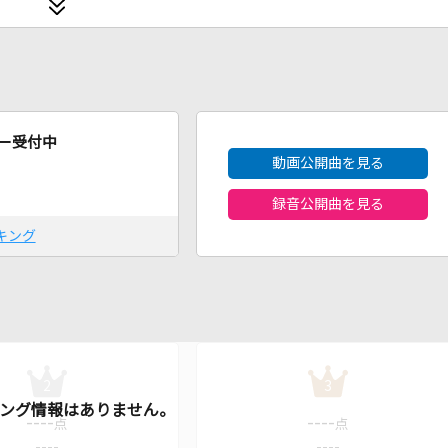
2026年8月度
ー受付中
動画公開曲を見る
録音公開曲を見る
キング
2
3
----
----
点
点
----
----