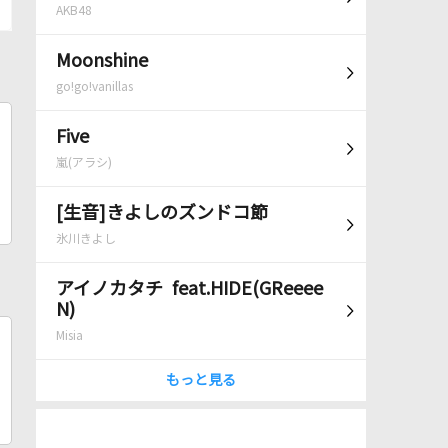
AKB48
Moonshine
go!go!vanillas
Five
嵐(アラシ)
[生音]きよしのズンドコ節
氷川きよし
アイノカタチ feat.HIDE(GReeee
N)
Misia
もっと見る