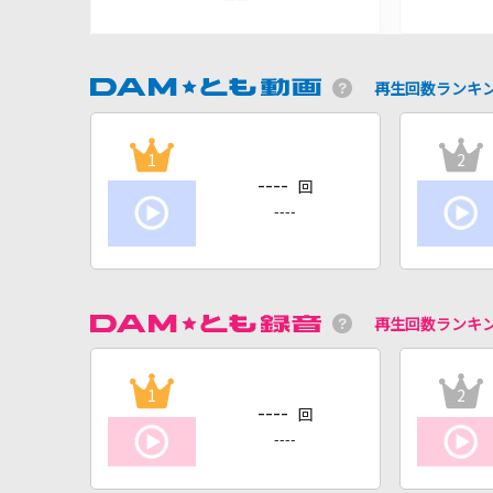
再生回数ランキ
1
2
----
回
----
再生回数ランキ
1
2
----
回
----