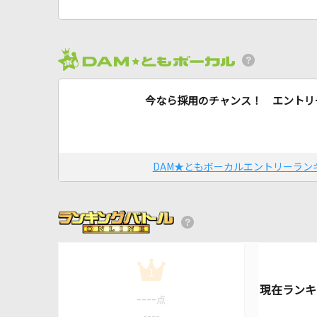
今なら採用のチャンス！ エントリ
DAM★ともボーカルエントリーラン
1
----
点
----