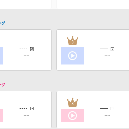
ング
3
----
----
回
回
----
----
ング
3
----
----
回
回
----
----