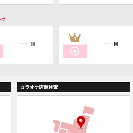
ング
3
----
----
回
回
----
----
カラオケ店舗検索