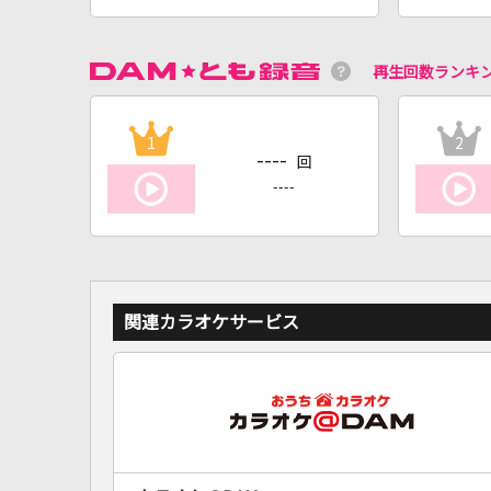
再生回数ランキ
1
2
----
回
----
関連カラオケサービス