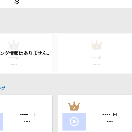
2
3
----
----
点
点
----
----
ング
3
----
----
回
回
----
----