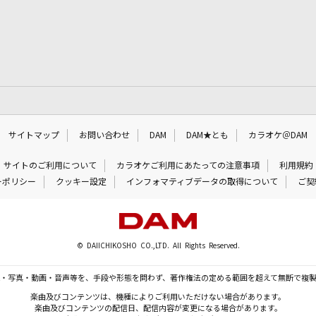
サイトマップ
お問い合わせ
DAM
DAM★とも
カラオケ＠DAM
サイトのご利用について
カラオケご利用にあたっての注意事項
利用規約
ーポリシー
クッキー設定
インフォマティブデータの取得について
ご契
© DAIICHIKOSHO CO.,LTD. All Rights Reserved.
・写真・動画・音声等を、手段や形態を問わず、著作権法の定める範囲を超えて無断で複
楽曲及びコンテンツは、機種によりご利用いただけない場合があります。
楽曲及びコンテンツの配信日、配信内容が変更になる場合があります。