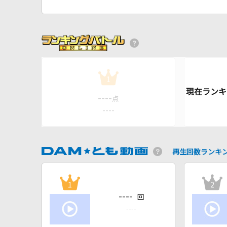
1
----
点
----
再生回数ランキ
1
2
----
回
----