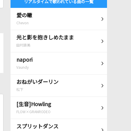
リアルタイムで歌われている曲の一覧
愛の轍
Chevon
光と影を抱きしめたまま
田村直美
napori
Vaundy
おねがいダーリン
松下
[生音]Howling
FLOW×GRANRODEO
スプリットダンス