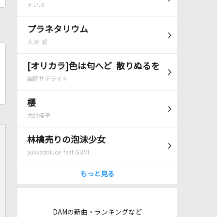
えいぷ
プラネタリウム
大塚 愛
[オリカラ]色は匂へど 散りぬるを
幽閉サテライト
櫻
大原櫻子
林檎売りの泡沫少女
yukkedoluce feat.GUMI
もっと見る
DAMの新曲・ランキングなど