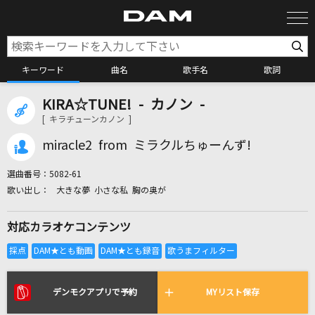
キーワード
曲名
歌手名
歌詞
KIRA☆TUNE! - カノン -
カラオケ検索
[ キラチューンカノン ]
miracle2 from ミラクルちゅーんず!
カラオケ店舗検索
選曲番号：
5082-61
大きな夢 小さな私 胸の奥が
カラオケリクエスト
対応カラオケコンテンツ
全国りれき
リアルタイムで歌われている曲の一覧
デンモクアプリで予約
MYリスト保存