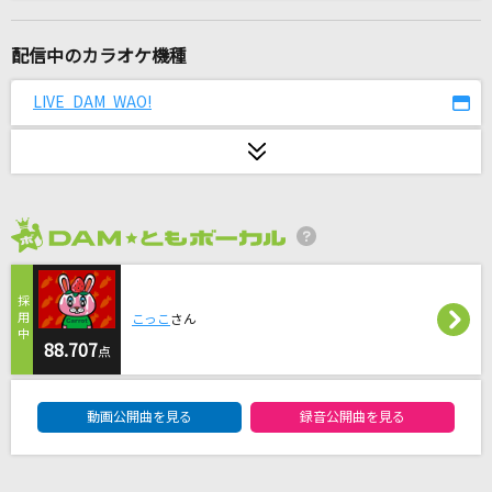
Again
Mr.Children
配信中のカラオケ機種
[プロオケ]I LOVE YOU
LIVE DAM WAO!
尾崎豊
[生音]愛の終着駅
八代亜紀
2026年8月度
からくりピエロ
40mP feat.初音ミク
こっこ
さん
サンフラワー
88.707
点
ちゃんみな
DAM★ともボーカルエントリーランキング
動画公開曲を見る
録音公開曲を見る
[生音]今宵の月のように
エレファントカシマシ