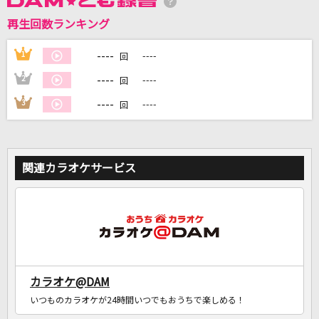
再生回数ランキング
DAMに会員登録・ログインして
カラオケをもっと楽しもう！
----
1
----
回
----
2
----
回
----
3
----
回
自宅でカラオケ歌い放題！
家族や友達と一緒に！練習にも！
関連カラオケサービス
カラオケ@DAM
いつものカラオケが24時間いつでもおうちで楽しめる！