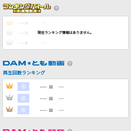
生きもの
go!go!vanillas
----
----
1
点
[生音]ただ君に晴れ
----
----
2
点
ヨルシカ
----
----
3
点
Nighthawks
米津玄師
HOWEVER
再生回数ランキング
GLAY
----
1
----
回
もっと見る
----
2
----
回
DAMの新曲・ランキングなど
----
3
----
回
カラオケ最新情報をチェック！