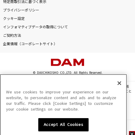
特定商取引法に基づく表示
プライバシーポリシー
クッキー設定
インフォマティブデータの取得について
ご契約方法
企業情報（コーポレートサイト）
© DAIICHIKOSHO CO.,LTD. All Rights Reserved.
このサイトに掲載されている一切の文章・画像・写真・動画・音声等を、手段や形態
を問わず、著作権法の定める範囲を超えて無断で複製、転載、ファイル化などすること
We use cookies to improve your experience on our
を禁じます。
website, to personalize content and ads and to analyze
our traffic. Please click [Cookie Settings] to customize
楽曲及びコンテンツは、機種によりご利用いただけない場合があります。
your cookie settings on our website.
楽曲及びコンテンツの配信日、配信内容が変更になる場合があります。
楽曲によりMYリスト保存ができない場合があります。
Accept All Cookies
JASRAC許諾番号
6602250213Y31015 6602250112Y38026 6602250240Y31015
6602250241Y45122