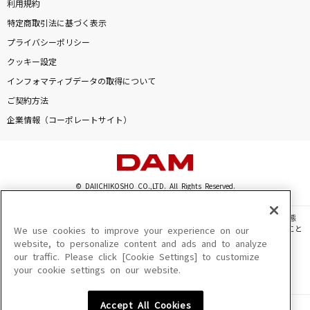
利用規約
特定商取引法に基づく表示
プライバシーポリシー
クッキー設定
インフォマティブデータの取得について
ご契約方法
企業情報（コーポレートサイト）
© DAIICHIKOSHO CO.,LTD. All Rights Reserved.
このサイトに掲載されている一切の文章・画像・写真・動画・音声等を、手段や形態
を問わず、著作権法の定める範囲を超えて無断で複製、転載、ファイル化などすること
We use cookies to improve your experience on our
を禁じます。
website, to personalize content and ads and to analyze
our traffic. Please click [Cookie Settings] to customize
楽曲及びコンテンツは、機種によりご利用いただけない場合があります。
your cookie settings on our website.
楽曲及びコンテンツの配信日、配信内容が変更になる場合があります。
楽曲によりMYリスト保存ができない場合があります。
Accept All Cookies
JASRAC許諾番号