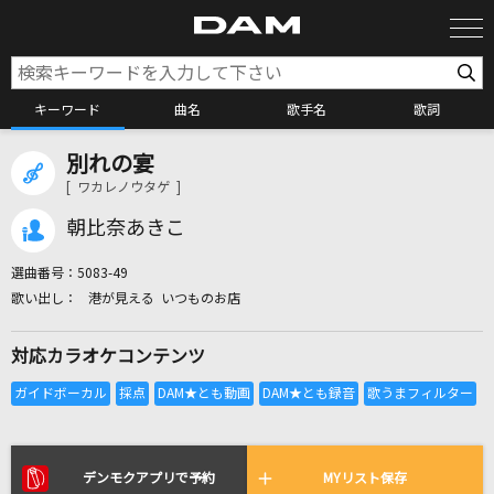
キーワード
曲名
歌手名
歌詞
別れの宴
カラオケ検索
[ ワカレノウタゲ ]
朝比奈あきこ
カラオケ店舗検索
選曲番号：
5083-49
港が見える いつものお店
カラオケリクエスト
対応カラオケコンテンツ
全国りれき
リアルタイムで歌われている曲の一覧
デンモクアプリで予約
MYリスト保存