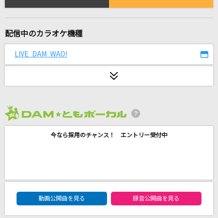
心の中で
すずれ
配信中のカラオケ機種
Pretender
Official髭男dism
LIVE DAM WAO!
Sign
Mr.Children
I Surrender [アイ・サレンダー]
2026年8月度
Rainbow
今なら採用のチャンス！ エントリー受付中
男鹿半島
水森かおり
[生音]流星
DAM★ともボーカルエントリーランキング
動画公開曲を見る
録音公開曲を見る
コブクロ