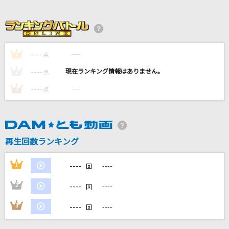
アイネクライネ
米津玄師
Dear
----
----
1
点
Mrs. GREEN APPLE
----
----
2
点
それがあなたの幸せとしても
----
----
3
点
Heavenz feat.巡音ルカ
[良音]本能
椎名林檎
再生回数ランキング
もっと見る
----
1
----
回
----
2
----
回
DAMの新曲・ランキングなど
カラオケ最新情報をチェック！
----
3
----
回